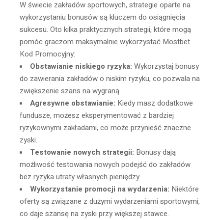
W świecie zakładów sportowych, strategie oparte na
wykorzystaniu bonusów są kluczem do osiągnięcia
sukcesu. Oto kilka praktycznych strategii, które mogą
pomóc graczom maksymalnie wykorzystać Mostbet
Kod Promocyjny:
Obstawianie niskiego ryzyka:
Wykorzystaj bonusy
do zawierania zakładów o niskim ryzyku, co pozwala na
zwiększenie szans na wygraną.
Agresywne obstawianie:
Kiedy masz dodatkowe
fundusze, możesz eksperymentować z bardziej
ryzykownymi zakładami, co może przynieść znaczne
zyski.
Testowanie nowych strategii:
Bonusy dają
możliwość testowania nowych podejść do zakładów
bez ryzyka utraty własnych pieniędzy.
Wykorzystanie promocji na wydarzenia:
Niektóre
oferty są związane z dużymi wydarzeniami sportowymi,
co daje szansę na zyski przy większej stawce.