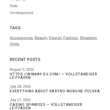
Style
Uncategorized
TAGS
Accessories
Beauty
Design
Fashion
Shopping
Style
RECENT POSTS
August 5, 2026
HTTPS://WINBAY-EU.COM/ — VOLLSTÄNDIGER
LEITFADEN
July 28, 2026
EVERYTHING ABOUT KASYNO MOBILNE POLSKA
July 27, 2026
CASINO SPINBOSS — VOLLSTÄNDIGER
LEITFADEN