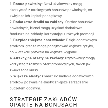
Bonus powitalny:
Nowi użytkownicy mogą
skorzystać z atrakcyjnych bonusów powitalnych, co
zwiększa ich kapitał początkowy.
Dodatkowe środki na zakłady:
Oprócz bonusów
powitalnych, klienci mogą uzyskać dodatkowe
fundusze na zakłady, korzystając z różnych promocji.
Bezpieczniejsze obstawianie:
Dzięki dodatkowym
środkom, gracze mogą podejmować większe ryzyko,
co w efekcie pozwala na większe wygrane.
Atrakcyjne oferty na zakłady:
Użytkownicy mogą
korzystać z różnych ofert promocyjnych, takich jak
zwiększone kursy.
Większa elastyczność:
Posiadanie dodatkowych
środków pozwala na elastyczniejsze zarządzanie
budżetem ogólnym.
STRATEGIE ZAKŁADÓW
OPARTE NA BONUSACH