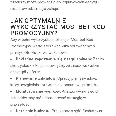
funduszy może prowadzić do impulsowych decyzji i
nieodpowiedzialnego zakupu.
JAK OPTYMALNIE
WYKORZYSTAĆ MOSTBET KOD
PROMOCYJNY?
Aby w pełni wykorzystać potencjał Mostbet Kod
Promocyjny, warto stosować kilka sprawdzonych
praktyk. Oto kluczowe wskazówki:
Dokładne zapoznanie się z regulaminem:
Zanim
skorzystasz z kodu, upewnij się, że znasz wszystkie
szczegóły oferty.
Planowanie zakładów:
Opracuj plan zakładów,
który uwzględnia korzystanie z bonusów i promocji.
Monitorowanie wyników:
Analizuj wyniki swoich
zakładów, aby móc dostosować strategię w
przyszłości.
Ustalanie budżetu:
Przeznacz część funduszy na