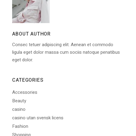
ABOUT AUTHOR
Consec tetuer adipiscing elit. Aenean et commodo
ligula eget dolor massa cum sociis natoque penatibus
eget dolor.
CATEGORIES
Accessories
Beauty
casino
casino utan svensk licens
Fashion
Shopping