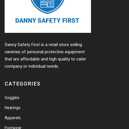
Danny Safety First is a retail store selling
varieries of personal protective equipment
that are affordable and high quality to cater
company or individual needs.
CATEGORIES
Goggles
Hearings
Apparels
Footwear