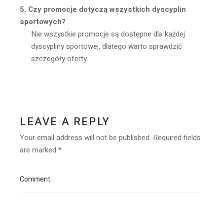
5. Czy promocje dotyczą wszystkich dyscyplin
sportowych?
Nie wszystkie promocje są dostępne dla każdej
dyscypliny sportowej, dlatego warto sprawdzić
szczegóły oferty.
LEAVE A REPLY
Your email address will not be published.
Required fields
are marked
*
Comment