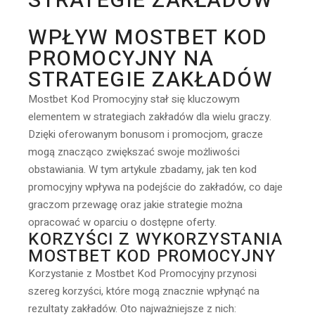
STRATEGIE ZAKŁADÓW
WPŁYW MOSTBET KOD
PROMOCYJNY NA
STRATEGIE ZAKŁADÓW
Mostbet Kod Promocyjny stał się kluczowym
elementem w strategiach zakładów dla wielu graczy.
Dzięki oferowanym bonusom i promocjom, gracze
mogą znacząco zwiększać swoje możliwości
obstawiania. W tym artykule zbadamy, jak ten kod
promocyjny wpływa na podejście do zakładów, co daje
graczom przewagę oraz jakie strategie można
opracować w oparciu o dostępne oferty.
KORZYŚCI Z WYKORZYSTANIA
MOSTBET KOD PROMOCYJNY
Korzystanie z Mostbet Kod Promocyjny przynosi
szereg korzyści, które mogą znacznie wpłynąć na
rezultaty zakładów. Oto najważniejsze z nich: