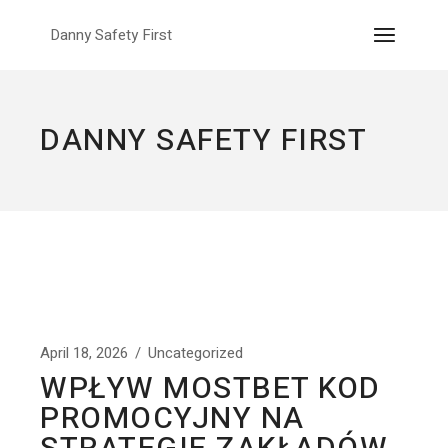
Skip
to
Danny Safety First
the
content
DANNY SAFETY FIRST
April 18, 2026
Uncategorized
WPŁYW MOSTBET KOD
PROMOCYJNY NA