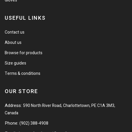
Gloves
USEFUL LINKS
Contact us
About us
Browse for products
Size guides
Terms & conditions
OUR STORE
Address:
590 North River Road, Charlottetown, PE C1A 3M3,
Canada
Phone:
(902) 388-4908