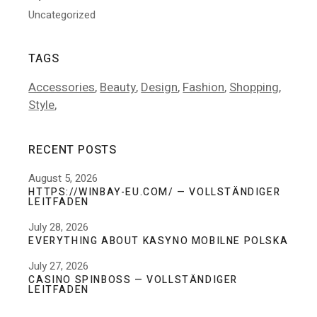
Uncategorized
TAGS
Accessories
Beauty
Design
Fashion
Shopping
Style
RECENT POSTS
August 5, 2026
HTTPS://WINBAY-EU.COM/ — VOLLSTÄNDIGER
LEITFADEN
July 28, 2026
EVERYTHING ABOUT KASYNO MOBILNE POLSKA
July 27, 2026
CASINO SPINBOSS — VOLLSTÄNDIGER
LEITFADEN