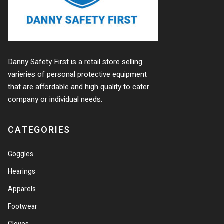
Danny Safety First is a retail store selling
varieries of personal protective equipment
that are affordable and high quality to cater
company or individual needs.
CATEGORIES
Goggles
Hearings
Apparels
Footwear