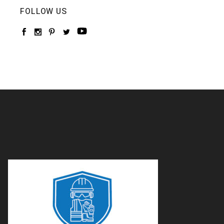
FOLLOW US