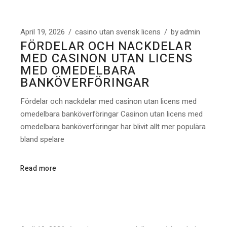
April 19, 2026
casino utan svensk licens
by
admin
FÖRDELAR OCH NACKDELAR
MED CASINON UTAN LICENS
MED OMEDELBARA
BANKÖVERFÖRINGAR
Fördelar och nackdelar med casinon utan licens med
omedelbara banköverföringar Casinon utan licens med
omedelbara banköverföringar har blivit allt mer populära
bland spelare
Read more