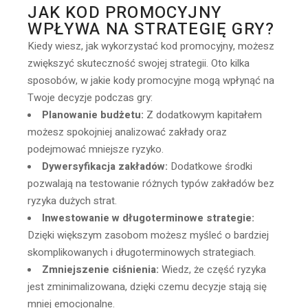
JAK KOD PROMOCYJNY
WPŁYWA NA STRATEGIĘ GRY?
Kiedy wiesz, jak wykorzystać kod promocyjny, możesz
zwiększyć skuteczność swojej strategii. Oto kilka
sposobów, w jakie kody promocyjne mogą wpłynąć na
Twoje decyzje podczas gry:
Planowanie budżetu:
Z dodatkowym kapitałem
możesz spokojniej analizować zakłady oraz
podejmować mniejsze ryzyko.
Dywersyfikacja zakładów:
Dodatkowe środki
pozwalają na testowanie różnych typów zakładów bez
ryzyka dużych strat.
Inwestowanie w długoterminowe strategie:
Dzięki większym zasobom możesz myśleć o bardziej
skomplikowanych i długoterminowych strategiach.
Zmniejszenie ciśnienia:
Wiedz, że część ryzyka
jest zminimalizowana, dzięki czemu decyzje stają się
mniej emocjonalne.