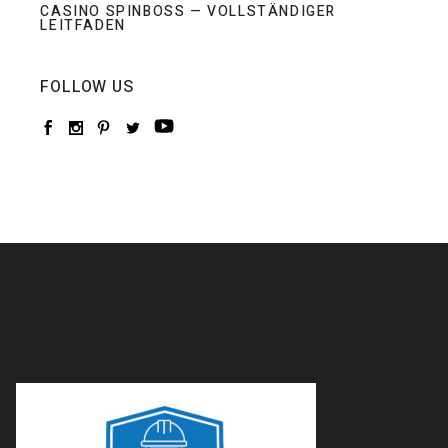
CASINO SPINBOSS — VOLLSTÄNDIGER
LEITFADEN
FOLLOW US