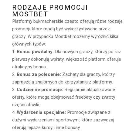
RODZAJE PROMOCJI
MOSTBET
Platformy bukmacherskie często oferują różne rodzaje
promocji, które mogą być wykorzystywane przez
graczy. W przypadku Mostbet możemy wyróżnić kilka
głównych typów:
Bonus powitalny:
Dla nowych graczy, którzy po raz
pierwszy dokonują wpłaty, większość platform oferuje
atrakcyjny bonus.
Bonus za polecenie:
Zachęty dla graczy, którzy
zapraszają znajomych do korzystania z platformy.
Codzienne promocje:
Regularnie aktualizowane
oferty, które mogą obejmować freebety czy zwroty
części stawki.
Wydarzenia specjalne:
Promocje związane z
dużymi wydarzeniami sportowymi, które zazwyczaj
oferują lepsze kursy i inne bonusy.