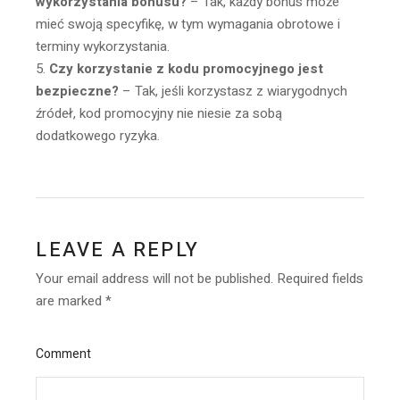
wykorzystania bonusu?
– Tak, każdy bonus może
mieć swoją specyfikę, w tym wymagania obrotowe i
terminy wykorzystania.
Czy korzystanie z kodu promocyjnego jest
bezpieczne?
– Tak, jeśli korzystasz z wiarygodnych
źródeł, kod promocyjny nie niesie za sobą
dodatkowego ryzyka.
LEAVE A REPLY
Your email address will not be published.
Required fields
are marked
*
Comment