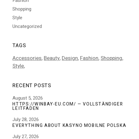
Fashion
Shopping
Style
Uncategorized
TAGS
Accessories
Beauty
Design
Fashion
Shopping
Style
RECENT POSTS
August 5, 2026
HTTPS://WINBAY-EU.COM/ — VOLLSTÄNDIGER
LEITFADEN
July 28, 2026
EVERYTHING ABOUT KASYNO MOBILNE POLSKA
July 27, 2026