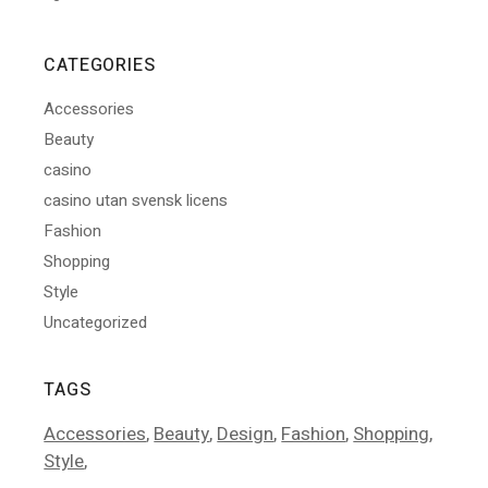
CATEGORIES
Accessories
Beauty
casino
casino utan svensk licens
Fashion
Shopping
Style
Uncategorized
TAGS
Accessories
Beauty
Design
Fashion
Shopping
Style