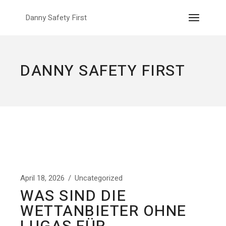
Skip
to
Danny Safety First
the
content
DANNY SAFETY FIRST
April 18, 2026
Uncategorized
WAS SIND DIE
WETTANBIETER OHNE