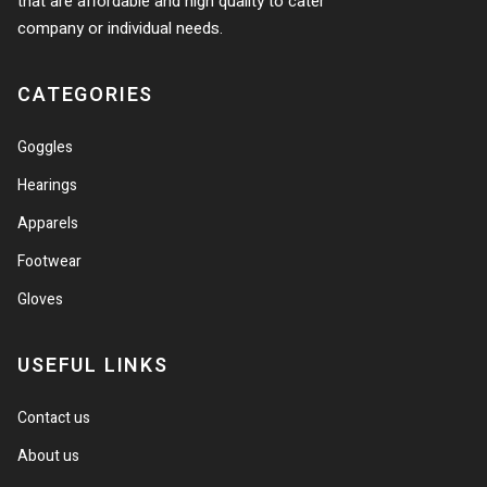
that are affordable and high quality to cater
company or individual needs.
CATEGORIES
Goggles
Hearings
Apparels
Footwear
Gloves
USEFUL LINKS
Contact us
About us