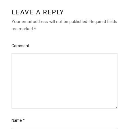
LEAVE A REPLY
Your email address will not be published.
Required fields
are marked
*
Comment
Name
*