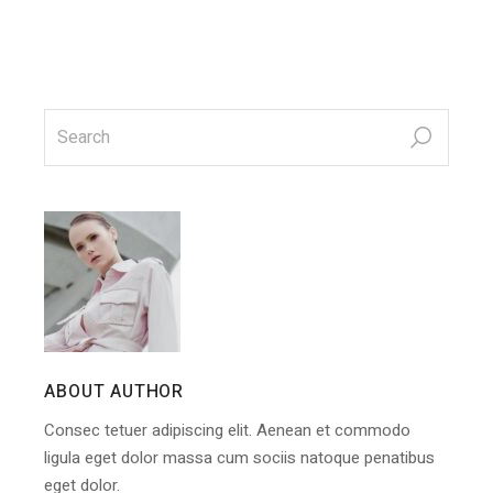
search
for:
ABOUT AUTHOR
Consec tetuer adipiscing elit. Aenean et commodo
ligula eget dolor massa cum sociis natoque penatibus
eget dolor.