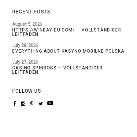
RECENT POSTS
August 5, 2026
HTTPS://WINBAY-EU.COM/ — VOLLSTÄNDIGER
LEITFADEN
July 28, 2026
EVERYTHING ABOUT KASYNO MOBILNE POLSKA
July 27, 2026
CASINO SPINBOSS — VOLLSTÄNDIGER
LEITFADEN
FOLLOW US