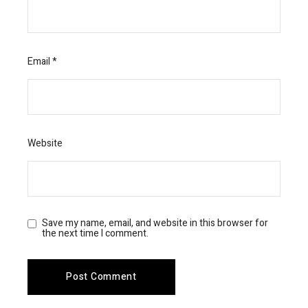
Email
*
Website
Save my name, email, and website in this browser for
the next time I comment.
Post Comment