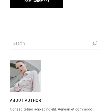
Post Comment
search
for:
ABOUT AUTHOR
Consec tetuer adipiscing elit. Aenean et commodo