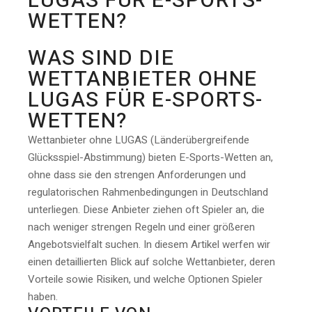
LUGAS FÜR E-SPORTS-
WETTEN?
WAS SIND DIE
WETTANBIETER OHNE
LUGAS FÜR E-SPORTS-
WETTEN?
Wettanbieter ohne LUGAS (Länderübergreifende
Glücksspiel-Abstimmung) bieten E-Sports-Wetten an,
ohne dass sie den strengen Anforderungen und
regulatorischen Rahmenbedingungen in Deutschland
unterliegen. Diese Anbieter ziehen oft Spieler an, die
nach weniger strengen Regeln und einer größeren
Angebotsvielfalt suchen. In diesem Artikel werfen wir
einen detaillierten Blick auf solche Wettanbieter, deren
Vorteile sowie Risiken, und welche Optionen Spieler
haben.