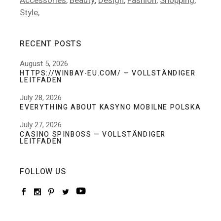
Accessories
Beauty
Design
Fashion
Shopping
Style
RECENT POSTS
August 5, 2026
HTTPS://WINBAY-EU.COM/ — VOLLSTÄNDIGER
LEITFADEN
July 28, 2026
EVERYTHING ABOUT KASYNO MOBILNE POLSKA
July 27, 2026
CASINO SPINBOSS — VOLLSTÄNDIGER
LEITFADEN
FOLLOW US