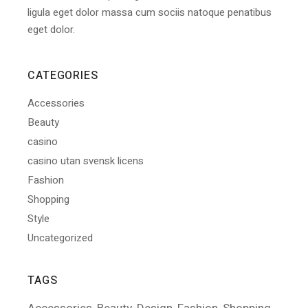
ligula eget dolor massa cum sociis natoque penatibus
eget dolor.
CATEGORIES
Accessories
Beauty
casino
casino utan svensk licens
Fashion
Shopping
Style
Uncategorized
TAGS