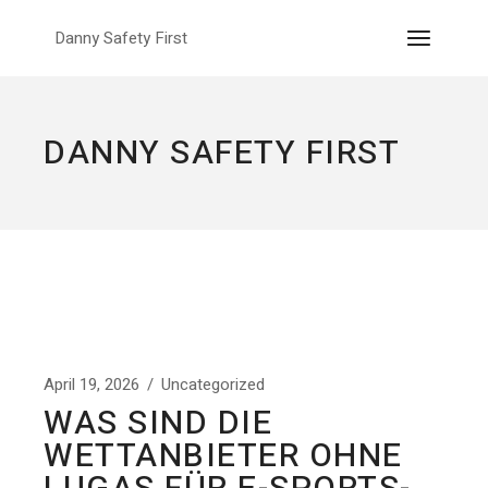
Skip
to
Danny Safety First
the
content
DANNY SAFETY FIRST
April 19, 2026
Uncategorized
WAS SIND DIE
WETTANBIETER OHNE