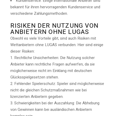
Kundenservice: Einige internationale Anbieter sind
bekannt für ihren hervorragenden Kundenservice und
verschiedene Zahlungsmethoden.
RISIKEN DER NUTZUNG VON
ANBIETERN OHNE LUGAS
Obwohl es viele Vorteile gibt, sind auch Risiken mit
Wettanbietern ohne LUGAS verbunden. Hier sind einige
dieser Risiken:
Rechtliche Unsicherheiten: Die Nutzung solcher
Anbieter kann rechtliche Fragen aufwerfen, da sie
möglicherweise nicht im Einklang mit deutschen
Glücksspielgesetzen stehen.
Fehlender Spielerschutz: Spieler sind möglicherweise
nicht die gleichen Schutzmaßnahmen wie bei
lizenzierten Anbietern gegeben.
Schwierigkeiten bei der Auszahlung: Die Abhebung
von Gewinnen kann bei ausländischen Anbietern
komplex sein.