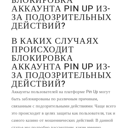
БЛОКИРОВКА
АККАУНТА PIN UP ИЗ-
ЗА ПОДОЗРИТЕЛЬНЫХ
ДЕЙСТВИЙ?
В КАКИХ СЛУЧАЯХ
ПРОИСХОДИТ
БЛОКИРОВКА
АККАУНТА PIN UP ИЗ-
ЗА ПОДОЗРИТЕЛЬНЫХ
ДЕЙСТВИЙ?
Аккаунты пользователей на платформе Pin Up могут
быть заблокированы по различным причинам,
связанным с подозрительными действиями. Чаще всего
это происходит в целях защиты как пользователя, так и
самого казино от мошеннических действий. В данной
статье мы подробно рассмотрим, какие именно