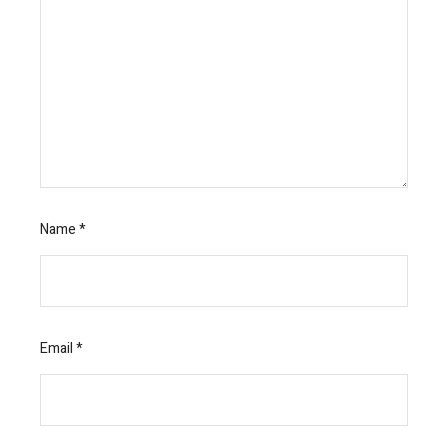
Name
*
Email
*