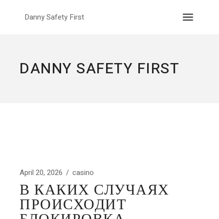
Skip
to
Danny Safety First
the
content
DANNY SAFETY FIRST
April 20, 2026
casino
В КАКИХ СЛУЧАЯХ
ПРОИСХОДИТ