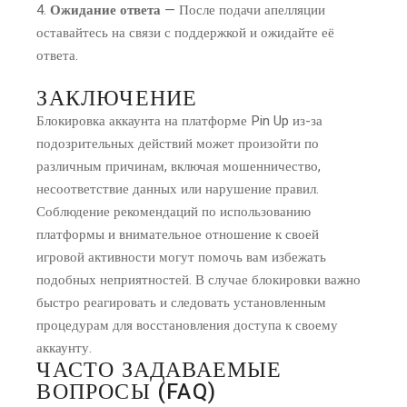
Ожидание ответа
— После подачи апелляции
оставайтесь на связи с поддержкой и ожидайте её
ответа.
ЗАКЛЮЧЕНИЕ
Блокировка аккаунта на платформе Pin Up из-за
подозрительных действий может произойти по
различным причинам, включая мошенничество,
несоответствие данных или нарушение правил.
Соблюдение рекомендаций по использованию
платформы и внимательное отношение к своей
игровой активности могут помочь вам избежать
подобных неприятностей. В случае блокировки важно
быстро реагировать и следовать установленным
процедурам для восстановления доступа к своему
аккаунту.
ЧАСТО ЗАДАВАЕМЫЕ
ВОПРОСЫ (FAQ)