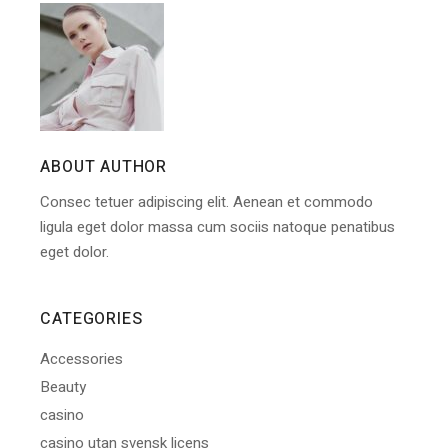
ABOUT AUTHOR
Consec tetuer adipiscing elit. Aenean et commodo
ligula eget dolor massa cum sociis natoque penatibus
eget dolor.
CATEGORIES
Accessories
Beauty
casino
casino utan svensk licens