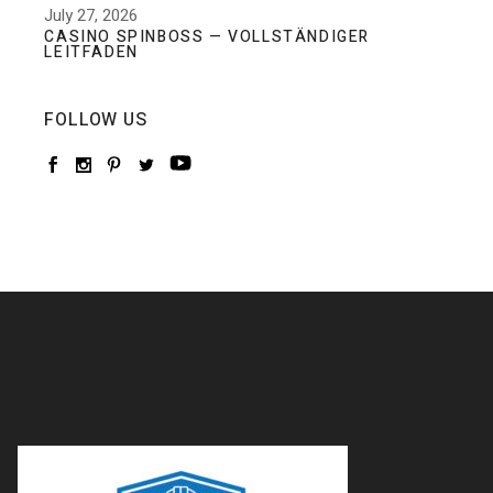
July 27, 2026
CASINO SPINBOSS — VOLLSTÄNDIGER
LEITFADEN
FOLLOW US