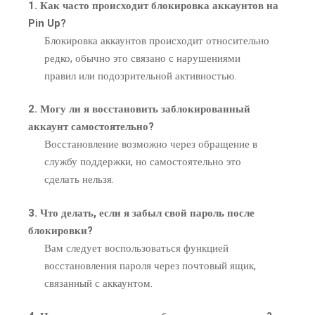
1. Как часто происходит блокировка аккаунтов на
Pin Up?
Блокировка аккаунтов происходит относительно
редко, обычно это связано с нарушениями
правил или подозрительной активностью.
2. Могу ли я восстановить заблокированный
аккаунт самостоятельно?
Восстановление возможно через обращение в
службу поддержки, но самостоятельно это
сделать нельзя.
3. Что делать, если я забыл свой пароль после
блокировки?
Вам следует воспользоваться функцией
восстановления пароля через почтовый ящик,
связанный с аккаунтом.