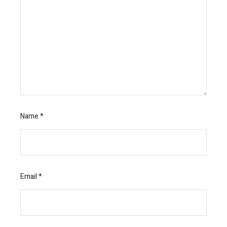
Name
*
Email
*