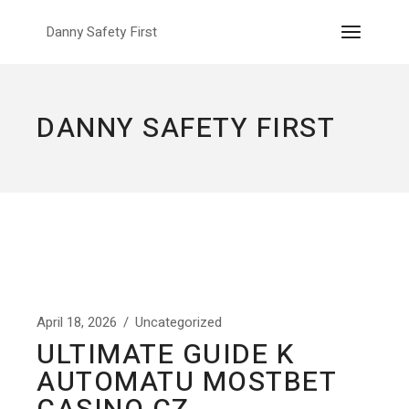
Skip
to
Danny Safety First
the
content
DANNY SAFETY FIRST
April 18, 2026
Uncategorized
ULTIMATE GUIDE K
AUTOMATU MOSTBET