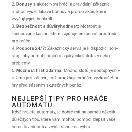
Bonusy a akce:
Noví hráči a pravidelní zákazníci
mohou využít lákavé bonusy a promo akce, které
zvyšují jejich bankroll.
Bezpečnost a důvěryhodnost:
Mostbet je
licencované kasino, které zajišťuje bezpečné prostředí
pro hráče.
Podpora 24/7:
Zákaznický servis je k dispozici non-
stop, aby pomohl hráčům s jakýmikoli dotazy nebo
problémy.
Možnost hrát zdarma:
Mnoho slotů je dostupných v
režimu pro zábavu, což umožňuje hráčům vyzkoušet si
hry před sázením skutečných peněz.
NEJLEPŠÍ TIPY PRO HRÁČE
AUTOMATŮ
Když hrajete automaty, je dobré mít na paměti několik
důležitých tipů, které vám mohou pomoci zlepšit vaše
herní dovednosti a zvýšit šance na výhru: