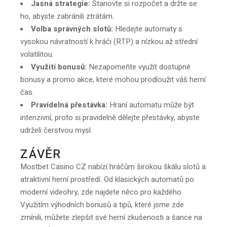
Jasná strategie:
Stanovte si rozpočet a držte se
ho, abyste zabránili ztrátám.
Volba správných slotů:
Hledejte automaty s
vysokou návratností k hráči (RTP) a nízkou až střední
volatilitou.
Využití bonusů:
Nezapomeňte využít dostupné
bonusy a promo akce, které mohou prodloužit váš herní
čas.
Pravidelná přestávka:
Hraní automatu může být
intenzivní, proto si pravidelně dělejte přestávky, abyste
udrželi čerstvou mysl.
ZÁVĚR
Mostbet Casino CZ nabízí hráčům širokou škálu slotů a
atraktivní herní prostředí. Od klasických automatů po
moderní videohry, zde najdete něco pro každého.
Využitím výhodních bonusů a tipů, které jsme zde
zmínili, můžete zlepšit své herní zkušenosti a šance na