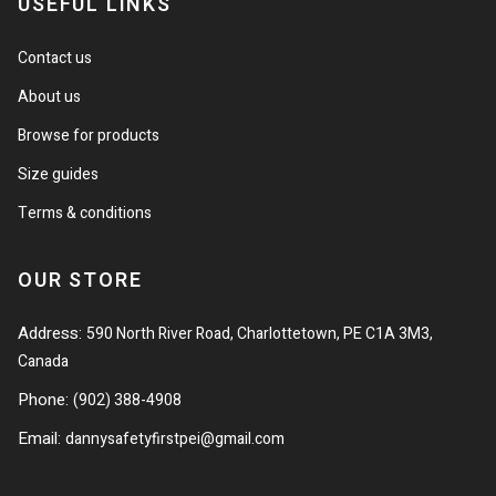
USEFUL LINKS
Contact us
About us
Browse for products
Size guides
Terms & conditions
OUR STORE
Address:
590 North River Road, Charlottetown, PE C1A 3M3,
Canada
Phone:
(902) 388-4908
Email:
dannysafetyfirstpei@gmail.com