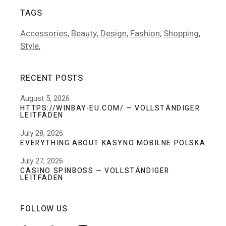
TAGS
Accessories
Beauty
Design
Fashion
Shopping
Style
RECENT POSTS
August 5, 2026
HTTPS://WINBAY-EU.COM/ — VOLLSTÄNDIGER
LEITFADEN
July 28, 2026
EVERYTHING ABOUT KASYNO MOBILNE POLSKA
July 27, 2026
CASINO SPINBOSS — VOLLSTÄNDIGER
LEITFADEN
FOLLOW US