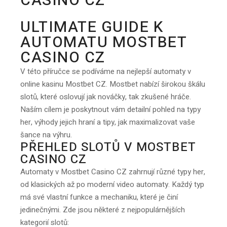
CASINO CZ
ULTIMATE GUIDE K
AUTOMATU MOSTBET
CASINO CZ
V této příručce se podíváme na nejlepší automaty v
online kasinu Mostbet CZ. Mostbet nabízí širokou škálu
slotů, které oslovují jak nováčky, tak zkušené hráče.
Naším cílem je poskytnout vám detailní pohled na typy
her, výhody jejich hraní a tipy, jak maximalizovat vaše
šance na výhru.
PŘEHLED SLOTŮ V MOSTBET
CASINO CZ
Automaty v Mostbet Casino CZ zahrnují různé typy her,
od klasických až po moderní video automaty. Každý typ
má své vlastní funkce a mechaniku, které je činí
jedinečnými. Zde jsou některé z nejpopulárnějších
kategorií slotů: