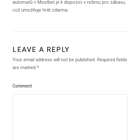
automatů v Mostbet je k dispozici v režimu pro zábavu,
což umožňuje hrát zdarma.
LEAVE A REPLY
Your email address will not be published.
Required fields
are marked
*
Comment