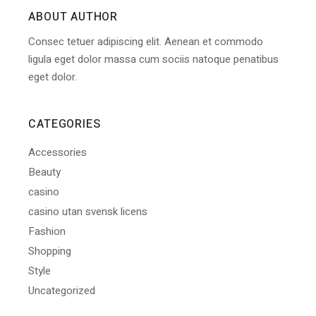
ABOUT AUTHOR
Consec tetuer adipiscing elit. Aenean et commodo
ligula eget dolor massa cum sociis natoque penatibus
eget dolor.
CATEGORIES
Accessories
Beauty
casino
casino utan svensk licens
Fashion
Shopping
Style
Uncategorized