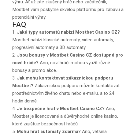
výhru. Ať už jste zkušený hráč nebo začátečník,
Mostbet vám poskytne skvělou platformu pro zábavu a
potenciální výhry.
FAQ
Jaké typy automatů nabízí Mostbet Casino CZ?
Mostbet nabízí klasické automaty, video automaty,
progresivní automaty a 3D automaty.
Jsou bonusy v Mostbet Casino CZ dostupné pro
nové hráče?
Ano, noví hráči mohou využít různé
bonusy a promo akce.
Jak mohu kontaktovat zákaznickou podporu
Mostbet?
Zákaznickou podporu můžete kontaktovat
prostřednictvím živého chatu nebo e-mailu, a to 24
hodin denně.
Je bezpečné hrát v Mostbet Casino CZ?
Ano,
Mostbet je licencované a důvěryhodné online kasino,
které zajišťuje bezpečnost hráčů.
Mohu hrát automaty zdarma?
Ano, většina