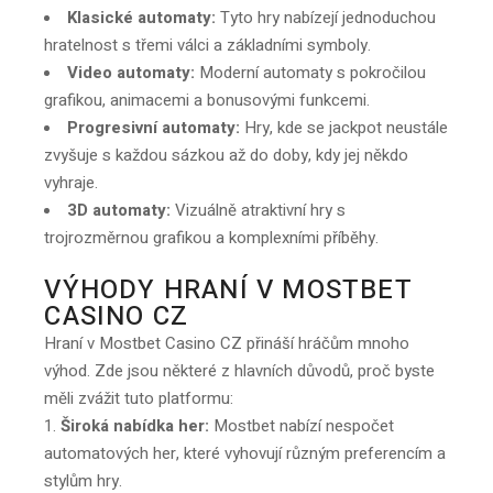
Klasické automaty:
Tyto hry nabízejí jednoduchou
hratelnost s třemi válci a základními symboly.
Video automaty:
Moderní automaty s pokročilou
grafikou, animacemi a bonusovými funkcemi.
Progresivní automaty:
Hry, kde se jackpot neustále
zvyšuje s každou sázkou až do doby, kdy jej někdo
vyhraje.
3D automaty:
Vizuálně atraktivní hry s
trojrozměrnou grafikou a komplexními příběhy.
VÝHODY HRANÍ V MOSTBET
CASINO CZ
Hraní v Mostbet Casino CZ přináší hráčům mnoho
výhod. Zde jsou některé z hlavních důvodů, proč byste
měli zvážit tuto platformu:
Široká nabídka her:
Mostbet nabízí nespočet
automatových her, které vyhovují různým preferencím a
stylům hry.