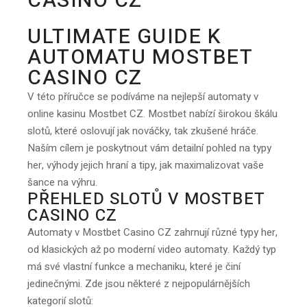
CASINO CZ
ULTIMATE GUIDE K
AUTOMATU MOSTBET
CASINO CZ
V této příručce se podíváme na nejlepší automaty v
online kasinu Mostbet CZ. Mostbet nabízí širokou škálu
slotů, které oslovují jak nováčky, tak zkušené hráče.
Naším cílem je poskytnout vám detailní pohled na typy
her, výhody jejich hraní a tipy, jak maximalizovat vaše
šance na výhru.
PŘEHLED SLOTŮ V MOSTBET
CASINO CZ
Automaty v Mostbet Casino CZ zahrnují různé typy her,
od klasických až po moderní video automaty. Každý typ
má své vlastní funkce a mechaniku, které je činí
jedinečnými. Zde jsou některé z nejpopulárnějších
kategorií slotů: