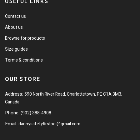
USEFUL LINKS
Contact us
About us
Browse for products
Size guides
Terms & conditions
OUR STORE
Address:
590 North River Road, Charlottetown, PE C1A 3M3,
Canada
Phone:
(902) 388-4908
Email:
dannysafetyfirstpei@gmail.com