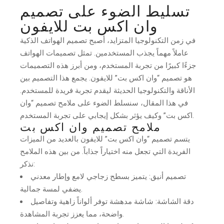
تسليط الضوء على تصميم
وان اكس بت للايفون
في زمن التكنولوجيا المتزايد، أصبح تصميم الهواتف الذكية
عاملاً مهماً يجذب المستخدمين. تمثل تصميمات الهواتف
جزءًا كبيرًا من تجربة المستخدم، ومن أبرز هذه التصميمات
هو تصميم “وان اكس بت” للايفون. يجمع هذا التصميم بين
الأناقة والتكنولوجيا الحديثة ليقدم تجربة فريدة للمستخدم.
في هذا المقال، سنسلط الضوء على ملامح تصميم “وان
اكس بت” وكيف يؤثر بشكل إيجابي على تجربة المستخدم.
ملامح تصميم وان اكس بت
يتسم تصميم “وان اكس بت” للايفون بالعديد من الميزات
الفريدة التي تجعل منه اختياراً جذاباً. من بين هذه الملامح
نذكر:
تصميم أنيق: يتميز بسطح زجاجي لامع وإطار معدني
يضفي لمسة جمالية.
دقة الشاشة: شاشة مدهشة توفر ألواناً زاهية وتفاصيل
واضحة، مما يعزز تجربة المشاهدة.