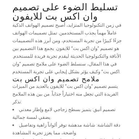
تسليط الضوء على تصميم
وان اكس بت للايفون
في زمن التكنولوجيا المتزايد، أصبح تصميم الهواتف الذكية
عاملاً مهماً يجذب المستخدمين. تمثل تصميمات الهواتف
جزءًا كبيرًا من تجربة المستخدم، ومن أبرز هذه التصميمات
هو تصميم “وان اكس بت” للايفون. يجمع هذا التصميم بين
الأناقة والتكنولوجيا الحديثة ليقدم تجربة فريدة للمستخدم.
في هذا المقال، سنسلط الضوء على ملامح تصميم “وان
اكس بت” وكيف يؤثر بشكل إيجابي على تجربة المستخدم.
ملامح تصميم وان اكس بت
يتسم تصميم “وان اكس بت” للايفون بالعديد من الميزات
الفريدة التي تجعل منه اختياراً جذاباً. من بين هذه الملامح
نذكر:
تصميم أنيق: يتميز بسطح زجاجي لامع وإطار معدني
يضفي لمسة جمالية.
دقة الشاشة: شاشة مدهشة توفر ألواناً زاهية وتفاصيل
واضحة، مما يعزز تجربة المشاهدة.