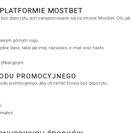
 PLATFORMIE MOSTBET
ez depozytu, jest zarejestrowanie się na stronie Mostbet. Oto jak
 prawym górnym rogu.
ędne dane, takie jak imię, nazwisko, e-mail oraz hasło.
ryfikacyjnym.
KODU PROMOCYJNEGO
 kodu promocyjnego, aby otrzymać bonus bez depozytu:
.
o.
ymałeś.