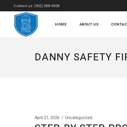
Skip
to
Contact us:
(902) 388-4908
the
content
HOME
ABOUT US
CONTAC
DANNY SAFETY FI
April 21, 2026
Uncategorized