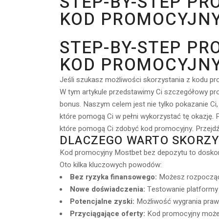
STEP-BY-STEP PR
KOD PROMOCYJNY
STEP-BY-STEP PR
KOD PROMOCYJNY
Jeśli szukasz możliwości skorzystania z kodu pr
W tym artykule przedstawimy Ci szczegółowy pro
bonus. Naszym celem jest nie tylko pokazanie Ci, 
które pomogą Ci w pełni wykorzystać tę okazję. P
które pomogą Ci zdobyć kod promocyjny. Przejd
DLACZEGO WARTO SKORZY
Kod promocyjny Mostbet bez depozytu to doskon
Oto kilka kluczowych powodów:
Bez ryzyka finansowego:
Możesz rozpocząć 
Nowe doświadczenia:
Testowanie platformy i
Potencjalne zyski:
Możliwość wygrania prawd
Przyciągające oferty:
Kod promocyjny może b