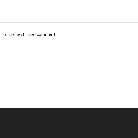
 for the next time I comment.