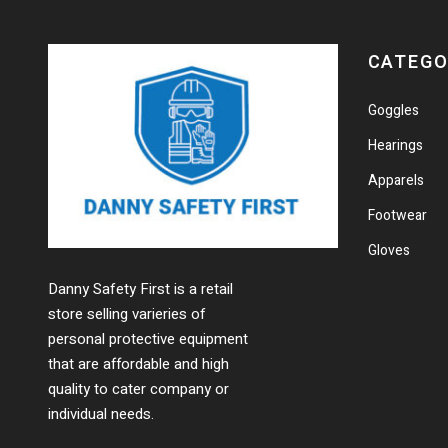
CATEGO
Goggles
Hearings
Apparels
Footwear
Gloves
Danny Safety First is a retail
store selling varieries of
personal protective equipment
that are affordable and high
quality to cater company or
individual needs.