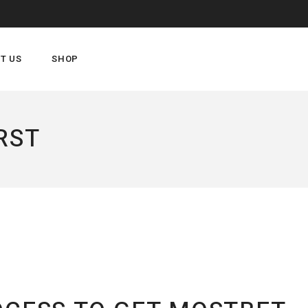
T US
SHOP
RST