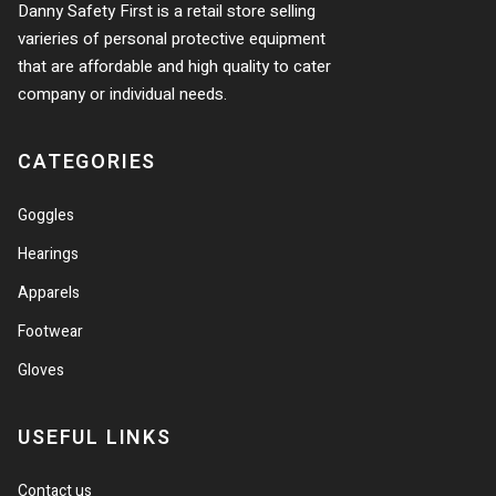
Danny Safety First is a retail store selling
varieries of personal protective equipment
that are affordable and high quality to cater
company or individual needs.
CATEGORIES
Goggles
Hearings
Apparels
Footwear
Gloves
USEFUL LINKS
Contact us