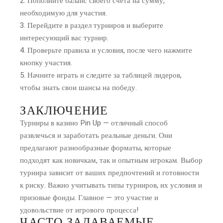
Пополните баланс своего счета на сумму,
необходимую для участия.
Перейдите в раздел турниров и выберите
интересующий вас турнир.
Проверьте правила и условия, после чего нажмите
кнопку участия.
Начните играть и следите за таблицей лидеров,
чтобы знать свои шансы на победу.
ЗАКЛЮЧЕНИЕ
Турниры в казино Pin Up — отличный способ
развлечься и заработать реальные деньги. Они
предлагают разнообразные форматы, которые
подходят как новичкам, так и опытным игрокам. Выбор
турнира зависит от ваших предпочтений и готовности
к риску. Важно учитывать типы турниров, их условия и
призовые фонды. Главное — это участие и
удовольствие от игрового процесса!
ЧАСТО ЗАДАВАЕМЫЕ