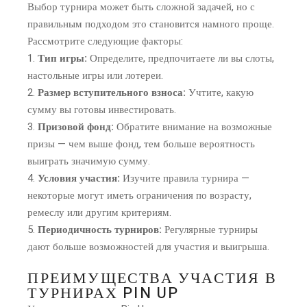
Выбор турнира может быть сложной задачей, но с
правильным подходом это становится намного проще.
Рассмотрите следующие факторы:
Тип игры:
Определите, предпочитаете ли вы слоты,
настольные игры или лотереи.
Размер вступительного взноса:
Учтите, какую
сумму вы готовы инвестировать.
Призовой фонд:
Обратите внимание на возможные
призы — чем выше фонд, тем больше вероятность
выиграть значимую сумму.
Условия участия:
Изучите правила турнира —
некоторые могут иметь ограничения по возрасту,
ремеслу или другим критериям.
Периодичность турниров:
Регулярные турниры
дают больше возможностей для участия и выигрыша.
ПРЕИМУЩЕСТВА УЧАСТИЯ В
ТУРНИРАХ PIN UP