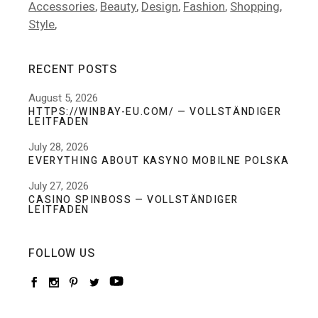
Accessories
Beauty
Design
Fashion
Shopping
Style
RECENT POSTS
August 5, 2026
HTTPS://WINBAY-EU.COM/ — VOLLSTÄNDIGER
LEITFADEN
July 28, 2026
EVERYTHING ABOUT KASYNO MOBILNE POLSKA
July 27, 2026
CASINO SPINBOSS — VOLLSTÄNDIGER
LEITFADEN
FOLLOW US