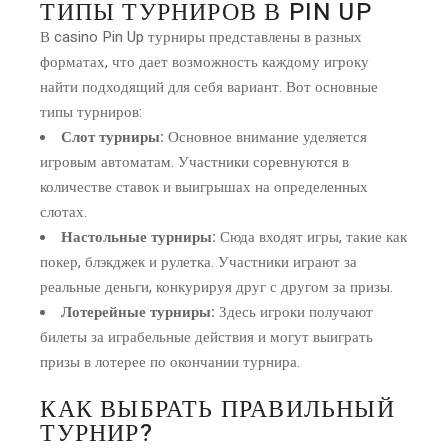
ТИПЫ ТУРНИРОВ В PIN UP
В casino Pin Up турниры представлены в разных
форматах, что дает возможность каждому игроку
найти подходящий для себя вариант. Вот основные
типы турниров:
Слот турниры:
Основное внимание уделяется
игровым автоматам. Участники соревнуются в
количестве ставок и выигрышах на определенных
слотах.
Настольные турниры:
Сюда входят игры, такие как
покер, блэкджек и рулетка. Участники играют за
реальные деньги, конкурируя друг с другом за призы.
Лотерейные турниры:
Здесь игроки получают
билеты за играбельные действия и могут выиграть
призы в лотерее по окончании турнира.
КАК ВЫБРАТЬ ПРАВИЛЬНЫЙ
ТУРНИР?