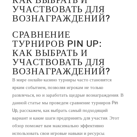
КАК ВЫБРАТЬ И
УЧАСТВОВАТЬ ДЛЯ
ВОЗНАГРАЖДЕНИЙ?
СРАВНЕНИЕ
ТУРНИРОВ PIN UP:
КАК ВЫБРАТЬ И
УЧАСТВОВАТЬ ДЛЯ
ВОЗНАГРАЖДЕНИЙ?
В мире онлайн-казино турниры часто становятся
ярким событием, позволяя игрокам не только
развлечься, но и заработать щедрые вознаграждения. В
данной статье мы проведем сравнение турниров Pin
Up, расскажем, как выбрать самый подходящий
вариант и какие шаги предпринять для участия. Этот
обзор поможет вам максимально эффективно
использовать свои игровые навыки и ресурсы.