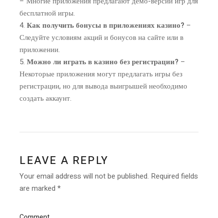
– Многие приложения предлагают демо-версии игр для
бесплатной игры.
Как получить бонусы в приложениях казино?
–
Следуйте условиям акций и бонусов на сайте или в
приложении.
Можно ли играть в казино без регистрации?
–
Некоторые приложения могут предлагать игры без
регистрации, но для вывода выигрышей необходимо
создать аккаунт.
LEAVE A REPLY
Your email address will not be published.
Required fields
are marked
*
Comment