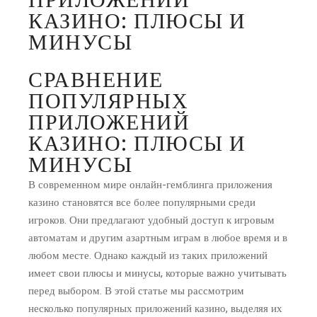
ПРИЛОЖЕНИЙ
КАЗИНО: ПЛЮСЫ И
МИНУСЫ
СРАВНЕНИЕ
ПОПУЛЯРНЫХ
ПРИЛОЖЕНИЙ
КАЗИНО: ПЛЮСЫ И
МИНУСЫ
В современном мире онлайн-гемблинга приложения
казино становятся все более популярными среди
игроков. Они предлагают удобный доступ к игровым
автоматам и другим азартным играм в любое время и в
любом месте. Однако каждый из таких приложений
имеет свои плюсы и минусы, которые важно учитывать
перед выбором. В этой статье мы рассмотрим
несколько популярных приложений казино, выделяя их