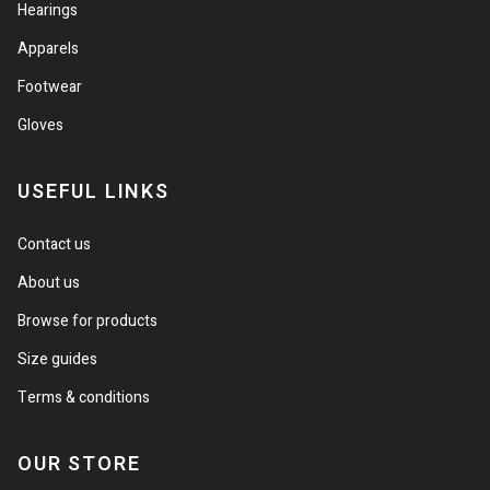
Hearings
Apparels
Footwear
Gloves
USEFUL LINKS
Contact us
About us
Browse for products
Size guides
Terms & conditions
OUR STORE