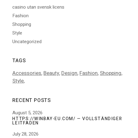
casino utan svensk licens
Fashion
Shopping
Style
Uncategorized
TAGS
Accessories
Beauty
Design
Fashion
Shopping
Style
RECENT POSTS
August 5, 2026
HTTPS://WINBAY-EU.COM/ — VOLLSTÄNDIGER
LEITFADEN
July 28, 2026