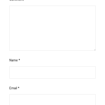
Name
*
Email
*