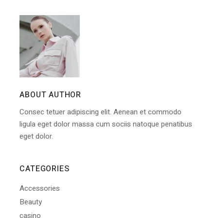
ABOUT AUTHOR
Consec tetuer adipiscing elit. Aenean et commodo
ligula eget dolor massa cum sociis natoque penatibus
eget dolor.
CATEGORIES
Accessories
Beauty
casino