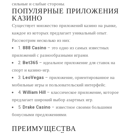
сильные и слабые стороны.
ПОПУЛЯРНЫЕ ПРИЛОЖЕНИЯ
КАЗИНО
Существует множество приложений казино на рынке,
каждое из которых предлагает уникальный опыт.
Рассмотрим несколько из них:
1.
888 Casino
– это одно из самых известных
приложений с разнообразными играми.
2.
Bet365
– идеальное приложение для ставок на
спорт и казино-игр.
3.
LeoVegas
– приложение, ориентированное на
мобильные игры и пользовательский интерфейс.
4.
William Hill
– классическое приложение, которое
предлагает широкий выбор азартных игр.
5.
Drake Casino
– известное своими большими
бонусными предложениями.
ПРЕИМУЩЕСТВА