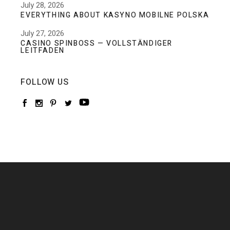
July 28, 2026
EVERYTHING ABOUT KASYNO MOBILNE POLSKA
July 27, 2026
CASINO SPINBOSS — VOLLSTÄNDIGER
LEITFADEN
FOLLOW US