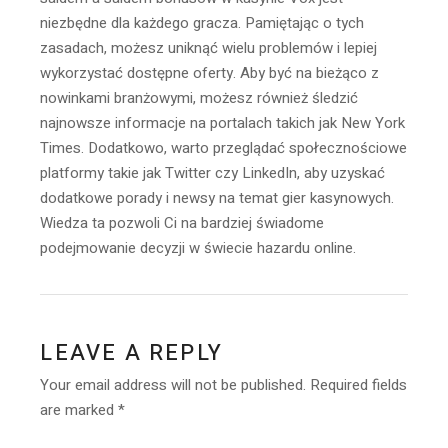
niezbędne dla każdego gracza. Pamiętając o tych
zasadach, możesz uniknąć wielu problemów i lepiej
wykorzystać dostępne oferty. Aby być na bieżąco z
nowinkami branżowymi, możesz również śledzić
najnowsze informacje na portalach takich jak
New York
Times
. Dodatkowo, warto przeglądać społecznościowe
platformy takie jak
Twitter
czy
LinkedIn
, aby uzyskać
dodatkowe porady i newsy na temat gier kasynowych.
Wiedza ta pozwoli Ci na bardziej świadome
podejmowanie decyzji w świecie hazardu online.
LEAVE A REPLY
Your email address will not be published.
Required fields
are marked
*