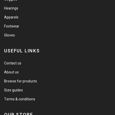
Hearings
Apparels
Footwear
Gloves
USEFUL LINKS
Contact us
About us
Browse for products
Size guides
Terms & conditions
OUR STORE