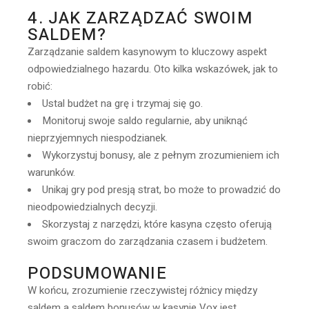
4. JAK ZARZĄDZAĆ SWOIM
SALDEM?
Zarządzanie saldem kasynowym to kluczowy aspekt
odpowiedzialnego hazardu. Oto kilka wskazówek, jak to
robić:
Ustal budżet na grę i trzymaj się go.
Monitoruj swoje saldo regularnie, aby uniknąć
nieprzyjemnych niespodzianek.
Wykorzystuj bonusy, ale z pełnym zrozumieniem ich
warunków.
Unikaj gry pod presją strat, bo może to prowadzić do
nieodpowiedzialnych decyzji.
Skorzystaj z narzędzi, które kasyna często oferują
swoim graczom do zarządzania czasem i budżetem.
PODSUMOWANIE
W końcu, zrozumienie rzeczywistej różnicy między
saldem a saldem bonusów w kasynie Vox jest