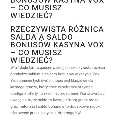
BONUSÓW KASYNA VOX
– CO MUSISZ
WIEDZIEĆ?
RZECZYWISTA RÓŻNICA
SALDA A SALDO
BONUSÓW KASYNA VOX
– CO MUSISZ
WIEDZIEĆ?
W artykule tym wyjaśnimy, jaka jest rzeczywista różnica
pomiędzy saldem a saldem bonusów w kasynie Vox.
Zrozumienie tych dwóch pojęć jest kluczowe dla
każdego gracza, który chce w pełni wykorzystać
dostępne oferty i unikać nieporozumień. Warto zwrócić
uwagę na to, że saldo to kwota, z którą gracz może
grać, natomiast saldo bonusów to dodatkowe środki
oferowane przez kasyno, które mogą być