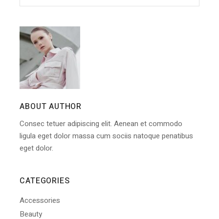
ABOUT AUTHOR
Consec tetuer adipiscing elit. Aenean et commodo
ligula eget dolor massa cum sociis natoque penatibus
eget dolor.
CATEGORIES
Accessories
Beauty