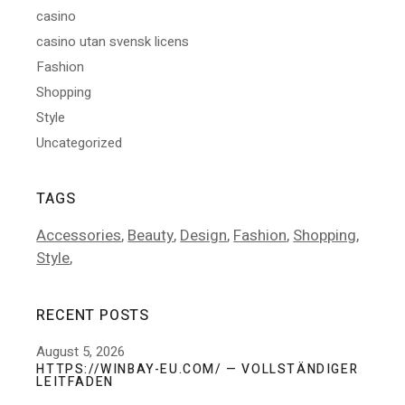
casino
casino utan svensk licens
Fashion
Shopping
Style
Uncategorized
TAGS
Accessories
Beauty
Design
Fashion
Shopping
Style
RECENT POSTS
August 5, 2026
HTTPS://WINBAY-EU.COM/ — VOLLSTÄNDIGER
LEITFADEN