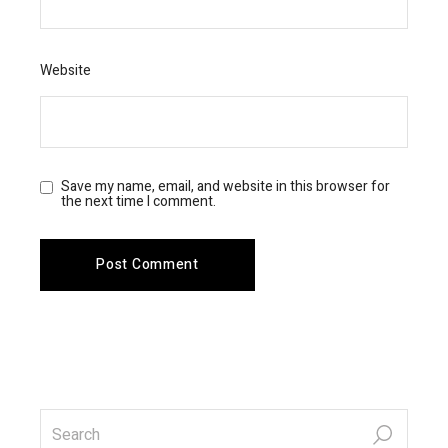
Website
Save my name, email, and website in this browser for
the next time I comment.
Post Comment
search
for: