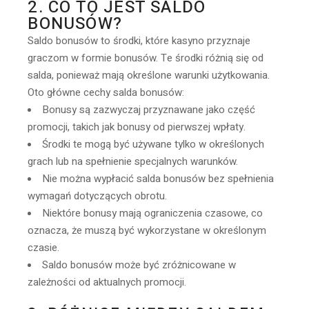
2. CO TO JEST SALDO
BONUSÓW?
Saldo bonusów to środki, które kasyno przyznaje
graczom w formie bonusów. Te środki różnią się od
salda, ponieważ mają określone warunki użytkowania.
Oto główne cechy salda bonusów:
Bonusy są zazwyczaj przyznawane jako część
promocji, takich jak bonusy od pierwszej wpłaty.
Środki te mogą być używane tylko w określonych
grach lub na spełnienie specjalnych warunków.
Nie można wypłacić salda bonusów bez spełnienia
wymagań dotyczących obrotu.
Niektóre bonusy mają ograniczenia czasowe, co
oznacza, że muszą być wykorzystane w określonym
czasie.
Saldo bonusów może być zróżnicowane w
zależności od aktualnych promocji.