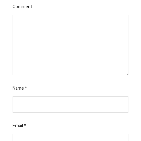
Comment
Name
*
Email
*