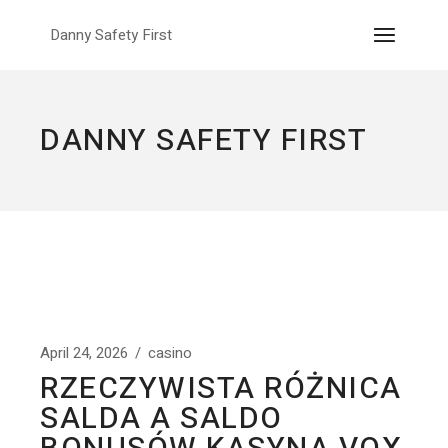
Skip
to
Danny Safety First
the
content
DANNY SAFETY FIRST
April 24, 2026
casino
RZECZYWISTA RÓŻNICA
SALDA A SALDO