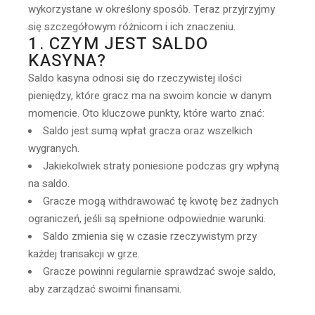
wykorzystane w określony sposób. Teraz przyjrzyjmy
się szczegółowym różnicom i ich znaczeniu.
1. CZYM JEST SALDO
KASYNA?
Saldo kasyna odnosi się do rzeczywistej ilości
pieniędzy, które gracz ma na swoim koncie w danym
momencie. Oto kluczowe punkty, które warto znać:
Saldo jest sumą wpłat gracza oraz wszelkich
wygranych.
Jakiekolwiek straty poniesione podczas gry wpłyną
na saldo.
Gracze mogą withdrawować tę kwotę bez żadnych
ograniczeń, jeśli są spełnione odpowiednie warunki.
Saldo zmienia się w czasie rzeczywistym przy
każdej transakcji w grze.
Gracze powinni regularnie sprawdzać swoje saldo,
aby zarządzać swoimi finansami.