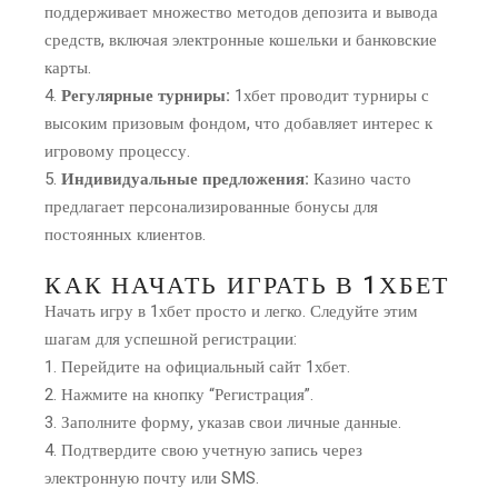
поддерживает множество методов депозита и вывода
средств, включая электронные кошельки и банковские
карты.
Регулярные турниры:
1хбет проводит турниры с
высоким призовым фондом, что добавляет интерес к
игровому процессу.
Индивидуальные предложения:
Казино часто
предлагает персонализированные бонусы для
постоянных клиентов.
КАК НАЧАТЬ ИГРАТЬ В 1ХБЕТ
Начать игру в 1хбет просто и легко. Следуйте этим
шагам для успешной регистрации:
Перейдите на официальный сайт 1хбет.
Нажмите на кнопку “Регистрация”.
Заполните форму, указав свои личные данные.
Подтвердите свою учетную запись через
электронную почту или SMS.