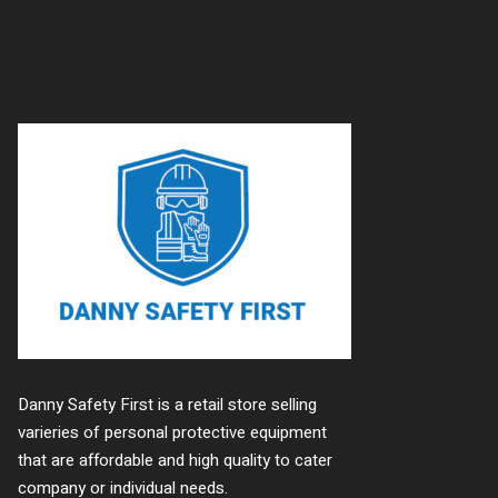
Danny Safety First is a retail store selling
varieries of personal protective equipment
that are affordable and high quality to cater
company or individual needs.