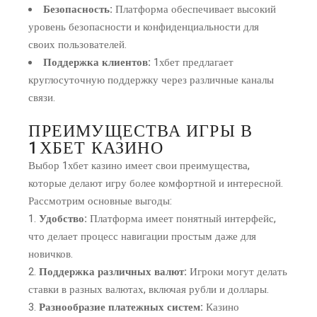
Безопасность:
Платформа обеспечивает высокий
уровень безопасности и конфиденциальности для
своих пользователей.
Поддержка клиентов:
1хбет предлагает
круглосуточную поддержку через различные каналы
связи.
ПРЕИМУЩЕСТВА ИГРЫ В
1ХБЕТ КАЗИНО
Выбор 1хбет казино имеет свои преимущества,
которые делают игру более комфортной и интересной.
Рассмотрим основные выгоды:
Удобство:
Платформа имеет понятный интерфейс,
что делает процесс навигации простым даже для
новичков.
Поддержка различных валют:
Игроки могут делать
ставки в разных валютах, включая рубли и доллары.
Разнообразие платежных систем:
Казино