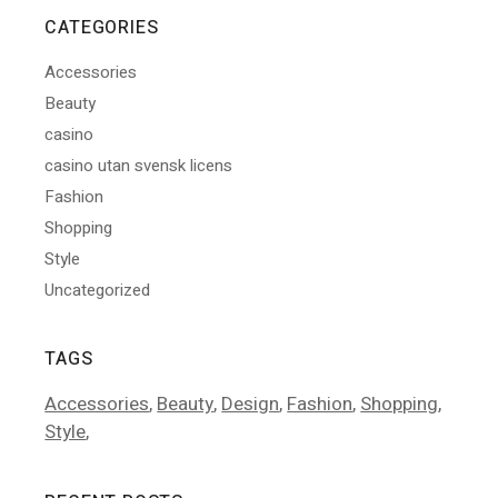
CATEGORIES
Accessories
Beauty
casino
casino utan svensk licens
Fashion
Shopping
Style
Uncategorized
TAGS
Accessories
Beauty
Design
Fashion
Shopping
Style