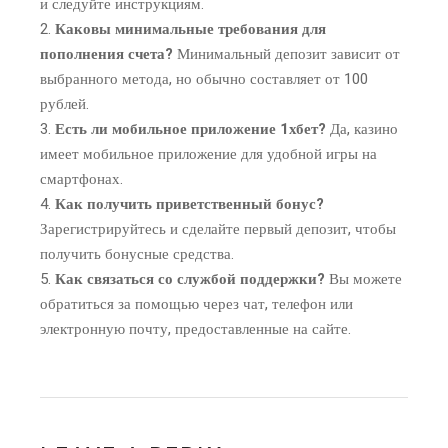
и следуйте инструкциям.
Каковы минимальные требования для
пополнения счета?
Минимальный депозит зависит от
выбранного метода, но обычно составляет от 100
рублей.
Есть ли мобильное приложение 1хбет?
Да, казино
имеет мобильное приложение для удобной игры на
смартфонах.
Как получить приветственный бонус?
Зарегистрируйтесь и сделайте первый депозит, чтобы
получить бонусные средства.
Как связаться со службой поддержки?
Вы можете
обратиться за помощью через чат, телефон или
электронную почту, предоставленные на сайте.