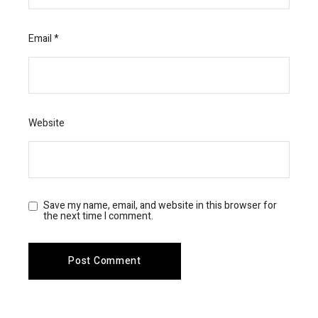
Email
*
Website
Save my name, email, and website in this browser for
the next time I comment.
Post Comment