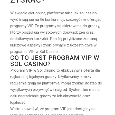
ZYSKAĆ?
W świecie gier online, platformy takie jak
sol casino
wyróżniają się na tle konkurencji, szczególnie oferując
programy VIP. Te programy są skierowane do graczy,
którzy poszukują wyjątkowych doświadczeń oraz
dodatkowych korzyści. Poniżej przybliżone zostaną
kluczowe aspekty i zyski płynące z uczestnictwa w
programie VIP w Sol Casino.
CO TO JEST PROGRAM VIP W
SOL CASINO?
Program VIP w Sol Casino to ekskluzywna oferta dla
najbardziej lojalnych graczy. Użytkownicy, którzy
regularnie grają na platformie, mogą zyskać dostęp do
wyjątkowych przywilejów i nagród. System ten ma na
celu nagradzanie graczy za ich aktywność oraz
lojalność.
Warto zauważyć, że program VIP jest dostępny na