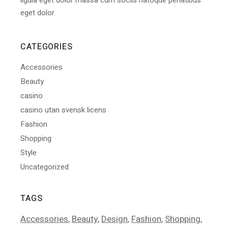
ligula eget dolor massa cum sociis natoque penatibus
eget dolor.
CATEGORIES
Accessories
Beauty
casino
casino utan svensk licens
Fashion
Shopping
Style
Uncategorized
TAGS
Accessories
Beauty
Design
Fashion
Shopping