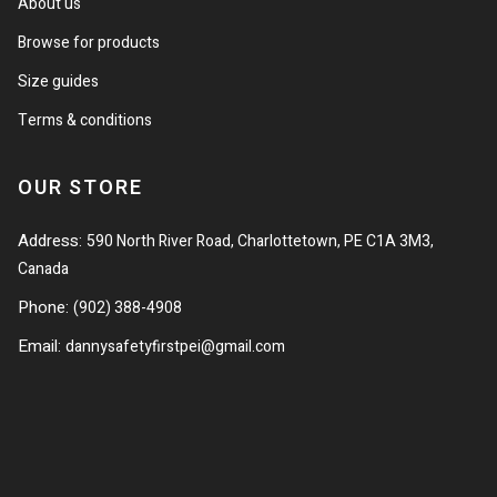
About us
Browse for products
Size guides
Terms & conditions
OUR STORE
Address:
590 North River Road, Charlottetown, PE C1A 3M3,
Canada
Phone:
(902) 388-4908
Email:
dannysafetyfirstpei@gmail.com