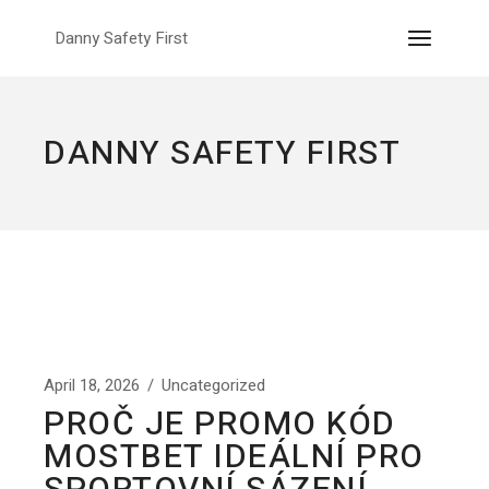
Skip
to
Danny Safety First
the
content
DANNY SAFETY FIRST
April 18, 2026
Uncategorized
PROČ JE PROMO KÓD
MOSTBET IDEÁLNÍ PRO