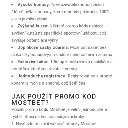
Vysoké bonusy:
Noví uživatelé mohou získat
štědré uvítací bonusy, které mnohdy překračují 100%
jejich prvního vkladu.
Zvýšené kurzy:
Některé promo kódy nabízejí
zvýšení kurzů na specifické sportovní události, což
zvyšuje potenciální výhry.
Doplňkové sázky zdarma:
Možnost sázet bez
rizika díky bonusovým vkladům nebo sázením zdarma.
Exkluzivní akce:
Přístup k exkluzivním nabídkám a
soutěžím, které jiní uživatelé nemají.
Jednoduchá registrace:
Registrovat se s promo
kódem je rychlé a snadné, což šetří čas.
JAK POUŽÍT PROMO KÓD
MOSTBET?
Použití promo kódu Mostbet je velmi jednoduché a
rychlé. Stačí se řídit následujícími kroky:
Navštivte oficiální webové stránky Mostbet.