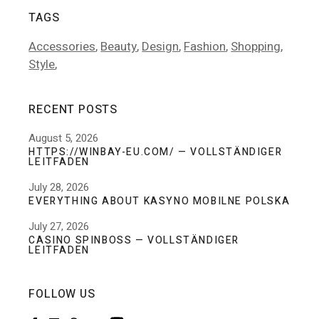
TAGS
Accessories
Beauty
Design
Fashion
Shopping
Style
RECENT POSTS
August 5, 2026
HTTPS://WINBAY-EU.COM/ — VOLLSTÄNDIGER
LEITFADEN
July 28, 2026
EVERYTHING ABOUT KASYNO MOBILNE POLSKA
July 27, 2026
CASINO SPINBOSS — VOLLSTÄNDIGER
LEITFADEN
FOLLOW US