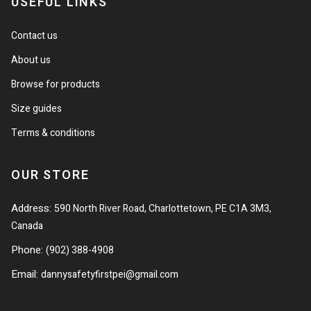
USEFUL LINKS
Contact us
About us
Browse for products
Size guides
Terms & conditions
OUR STORE
Address:
590 North River Road, Charlottetown, PE C1A 3M3,
Canada
Phone:
(902) 388-4908
Email:
dannysafetyfirstpei@gmail.com