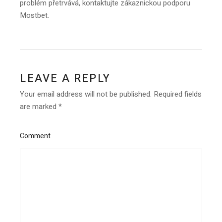
problém přetrvává, kontaktujte zákaznickou podporu
Mostbet.
LEAVE A REPLY
Your email address will not be published.
Required fields
are marked
*
Comment