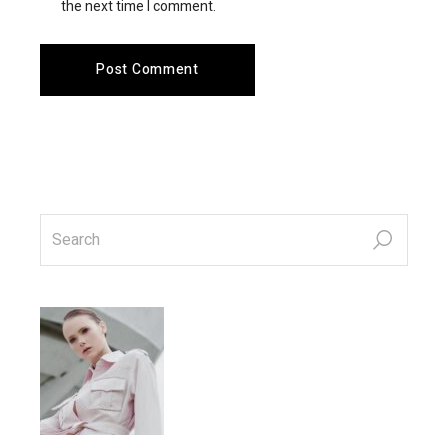
the next time I comment.
Post Comment
search
for: