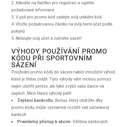
Klikněte na tlačítko pro registraci a vyplňte
požadované informace.
V poli pro promo kód zadejte svůj unikátní kód.
Vložte požadovanou částku na svůj herní účet podle
pokynů.
Aktivujte svůj účet a začněte sázet!
VÝHODY POUŽÍVÁNÍ PROMO
KÓDU PŘI SPORTOVNÍM
SÁZENÍ
Používání promo kódů do sázení nabízí množství výhod,
které je třeba zvážit. Tyto výhody vám mohou pomoci
nejen ušetřit peníze, ale také zvýšit vaše šance na
úspěch. Mezi hlavní výhody patří:
Zvýšení bankrollu:
Bonus, který obdržíte díky
promo kódu, může významně rozšířit váš sázenkový
bankroll.
Pravidelný přístup k akcím:
Většina sázkových