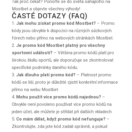
Tak proč čekat? Ponořte se do světa sahajícího na
Mostbet a objevte všechny výhody!
ČASTÉ DOTAZY (FAQ)
Jak mohu získat promo kód Mostbet?
– Promo
kódy jsou obvykle k dispozici na různých sázkových
fórech nebo přímo na webových stránkách Mostbet.
Je promo kód Mostbet platný pro všechny
sportovní události?
– Většina promo kódů platí pro
širokou škálu sportů, ale doporučuje se zkontrolovat
specifické podmínky daného kódu.
Jak dlouho platí promo kód?
– Platnost promo
kódů se liší, proto je důležité zjistit konkrétní informace
přímo na webu Mostbet.
Mohu použít více promo kódů najednou?
–
Obvykle není povoleno používat více promo kódů na
jeden účet, ale můžete je střídat při dalších vkladech.
Co mám dělat, když promo kód nefunguje?
–
Zkontrolujte, zda jste kód zadali správně, a pokud