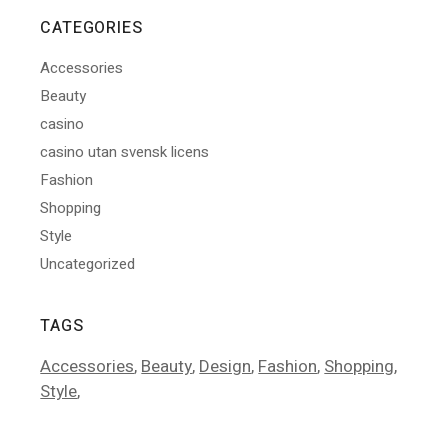
CATEGORIES
Accessories
Beauty
casino
casino utan svensk licens
Fashion
Shopping
Style
Uncategorized
TAGS
Accessories
Beauty
Design
Fashion
Shopping
Style