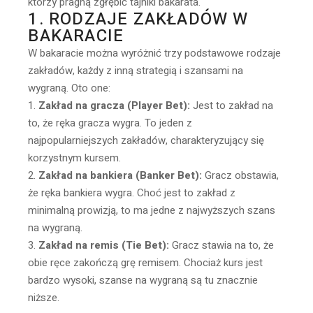
którzy pragną zgłębić tajniki bakarata.
1. RODZAJE ZAKŁADÓW W
BAKARACIE
W bakaracie można wyróżnić trzy podstawowe rodzaje
zakładów, każdy z inną strategią i szansami na
wygraną. Oto one:
Zakład na gracza (Player Bet):
Jest to zakład na
to, że ręka gracza wygra. To jeden z
najpopularniejszych zakładów, charakteryzujący się
korzystnym kursem.
Zakład na bankiera (Banker Bet):
Gracz obstawia,
że ręka bankiera wygra. Choć jest to zakład z
minimalną prowizją, to ma jedne z najwyższych szans
na wygraną.
Zakład na remis (Tie Bet):
Gracz stawia na to, że
obie ręce zakończą grę remisem. Chociaż kurs jest
bardzo wysoki, szanse na wygraną są tu znacznie
niższe.