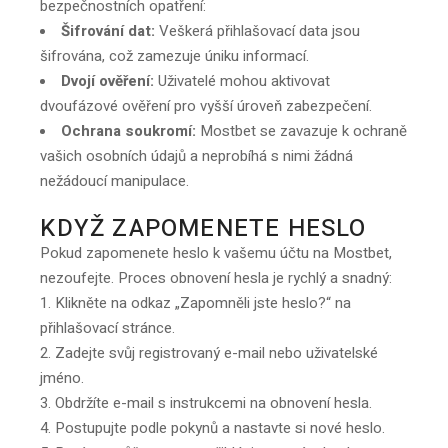
bezpečnostních opatření:
Šifrování dat:
Veškerá přihlašovací data jsou
šifrována, což zamezuje úniku informací.
Dvojí ověření:
Uživatelé mohou aktivovat
dvoufázové ověření pro vyšší úroveň zabezpečení.
Ochrana soukromí:
Mostbet se zavazuje k ochraně
vašich osobních údajů a neprobíhá s nimi žádná
nežádoucí manipulace.
KDYŽ ZAPOMENETE HESLO
Pokud zapomenete heslo k vašemu účtu na Mostbet,
nezoufejte. Proces obnovení hesla je rychlý a snadný:
Klikněte na odkaz „Zapomněli jste heslo?“ na
přihlašovací stránce.
Zadejte svůj registrovaný e-mail nebo uživatelské
jméno.
Obdržíte e-mail s instrukcemi na obnovení hesla.
Postupujte podle pokynů a nastavte si nové heslo.