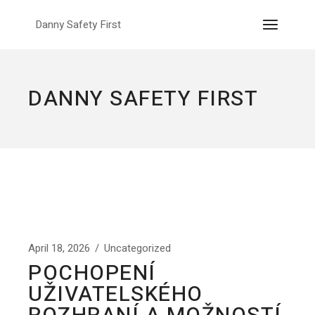
Skip
to
Danny Safety First
the
content
DANNY SAFETY FIRST
April 18, 2026
Uncategorized
POCHOPENÍ
UŽIVATELSKÉHO