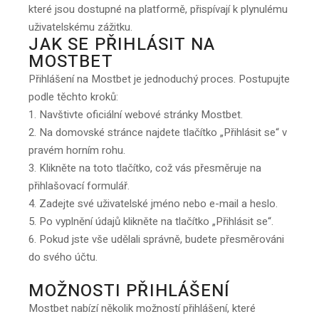
které jsou dostupné na platformě, přispívají k plynulému
uživatelskému zážitku.
JAK SE PŘIHLÁSIT NA
MOSTBET
Přihlášení na Mostbet je jednoduchý proces. Postupujte
podle těchto kroků:
Navštivte oficiální webové stránky Mostbet.
Na domovské stránce najdete tlačítko „Přihlásit se“ v
pravém horním rohu.
Klikněte na toto tlačítko, což vás přesměruje na
přihlašovací formulář.
Zadejte své uživatelské jméno nebo e-mail a heslo.
Po vyplnění údajů klikněte na tlačítko „Přihlásit se“.
Pokud jste vše udělali správně, budete přesměrováni
do svého účtu.
MOŽNOSTI PŘIHLÁŠENÍ
Mostbet nabízí několik možností přihlášení, které