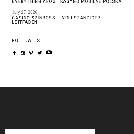
EVERYTHING ABOUT KASYNO MOBILNE POLSKA
July 27, 2026
CASINO SPINBOSS — VOLLSTÄNDIGER
LEITFADEN
FOLLOW US