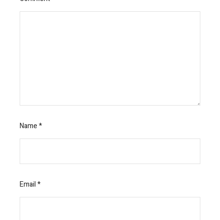
Name
*
Email
*