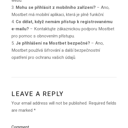
webu.
Mohu se přihlásit z mobilního zařízení?
– Ano,
Mostbet má mobilní aplikaci, která je plně funkční.
Co dělat, když nemám přístup k registrovanému
e-mailu?
– Kontaktujte zákaznickou podporu Mostbet
pro pomoc s obnovením přístupu.
Je přihlášení na Mostbet bezpečné?
– Ano,
Mostbet používá šifrování a další bezpečnostní
opatření pro ochranu vašich údajů.
LEAVE A REPLY
Your email address will not be published.
Required fields
are marked
*
Comment