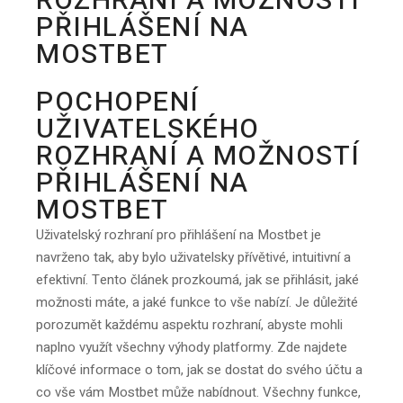
ROZHRANÍ A MOŽNOSTÍ
PŘIHLÁŠENÍ NA
MOSTBET
POCHOPENÍ
UŽIVATELSKÉHO
ROZHRANÍ A MOŽNOSTÍ
PŘIHLÁŠENÍ NA
MOSTBET
Uživatelský rozhraní pro přihlášení na Mostbet je
navrženo tak, aby bylo uživatelsky přívětivé, intuitivní a
efektivní. Tento článek prozkoumá, jak se přihlásit, jaké
možnosti máte, a jaké funkce to vše nabízí. Je důležité
porozumět každému aspektu rozhraní, abyste mohli
naplno využít všechny výhody platformy. Zde najdete
klíčové informace o tom, jak se dostat do svého účtu a
co vše vám Mostbet může nabídnout. Všechny funkce,