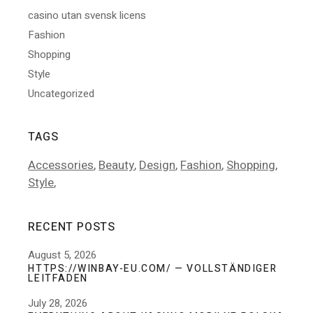
casino utan svensk licens
Fashion
Shopping
Style
Uncategorized
TAGS
Accessories
Beauty
Design
Fashion
Shopping
Style
RECENT POSTS
August 5, 2026
HTTPS://WINBAY-EU.COM/ — VOLLSTÄNDIGER
LEITFADEN
July 28, 2026