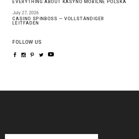
EVERYTHING ABOUT KASYNO MOBILNE POLSKA
July 27, 2026
CASINO SPINBOSS — VOLLSTÄNDIGER
LEITFADEN
FOLLOW US