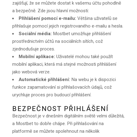
zajišťují, že se můžete dostat k vašemu účtu pohodlně
a bezpečně. Zde jsou hlavní možnosti:
Přihlášení pomocí e-mailu:
Většina uživatelů se
přihlašuje pomocí jejich registrovaného e-mailu a hesla.
Sociální média:
Mostbet umožňuje přihlášení
prostřednictvím účtů na sociálních sítích, což
zjednodušuje proces.
Mobilní aplikace:
Uživatelé mohou také použít
mobilní aplikaci, která má stejné možnosti přihlášení
jako webová verze.
Automatické přihlášení:
Na webu je k dispozici
funkce zapamatování si přihlašovacích údajů, což
urychluje proces pro budoucí přihlášení.
BEZPEČNOST PŘIHLÁŠENÍ
Bezpečnost je v dnešním digitálním světě velmi důležitá,
a Mostbet to dobře chápe. Při přihlašování na
platformě se můžete spolehnout na několik