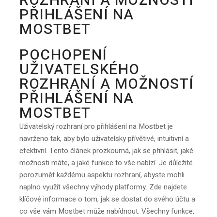
ROZHRANÍ A MOŽNOSTÍ
PŘIHLÁŠENÍ NA
MOSTBET
POCHOPENÍ
UŽIVATELSKÉHO
ROZHRANÍ A MOŽNOSTÍ
PŘIHLÁŠENÍ NA
MOSTBET
Uživatelský rozhraní pro přihlášení na Mostbet je
navrženo tak, aby bylo uživatelsky přívětivé, intuitivní a
efektivní. Tento článek prozkoumá, jak se přihlásit, jaké
možnosti máte, a jaké funkce to vše nabízí. Je důležité
porozumět každému aspektu rozhraní, abyste mohli
naplno využít všechny výhody platformy. Zde najdete
klíčové informace o tom, jak se dostat do svého účtu a
co vše vám Mostbet může nabídnout. Všechny funkce,