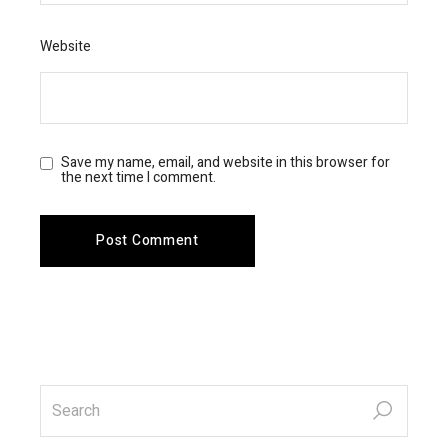
Website
Save my name, email, and website in this browser for
the next time I comment.
Post Comment
search
for: