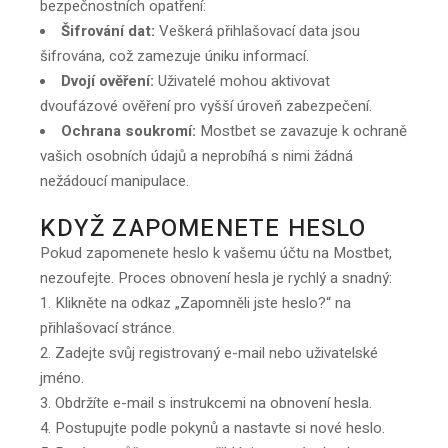
bezpečnostních opatření:
Šifrování dat:
Veškerá přihlašovací data jsou
šifrována, což zamezuje úniku informací.
Dvojí ověření:
Uživatelé mohou aktivovat
dvoufázové ověření pro vyšší úroveň zabezpečení.
Ochrana soukromí:
Mostbet se zavazuje k ochraně
vašich osobních údajů a neprobíhá s nimi žádná
nežádoucí manipulace.
KDYŽ ZAPOMENETE HESLO
Pokud zapomenete heslo k vašemu účtu na Mostbet,
nezoufejte. Proces obnovení hesla je rychlý a snadný:
Klikněte na odkaz „Zapomněli jste heslo?“ na
přihlašovací stránce.
Zadejte svůj registrovaný e-mail nebo uživatelské
jméno.
Obdržíte e-mail s instrukcemi na obnovení hesla.
Postupujte podle pokynů a nastavte si nové heslo.