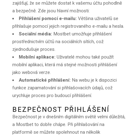
zajišťují, že se můžete dostat k vašemu účtu pohodlně
a bezpečně. Zde jsou hlavní možnosti:
Přihlášení pomocí e-mailu:
Většina uživatelů se
přihlašuje pomocí jejich registrovaného e-mailu a hesla.
Sociální média:
Mostbet umožňuje přihlášení
prostřednictvím účtů na sociálních sítích, což
zjednodušuje proces.
Mobilní aplikace:
Uživatelé mohou také použít
mobilní aplikaci, která má stejné možnosti přihlášení
jako webová verze.
Automatické přihlášení:
Na webu je k dispozici
funkce zapamatování si přihlašovacích údajů, což
urychluje proces pro budoucí přihlášení.
BEZPEČNOST PŘIHLÁŠENÍ
Bezpečnost je v dnešním digitálním světě velmi důležitá,
a Mostbet to dobře chápe. Při přihlašování na
platformě se můžete spolehnout na několik