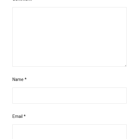
Name
*
Email
*