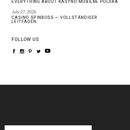
EVERYTHING ABOUT KASYNO MOBILNE POLSKA
July 27, 2026
CASINO SPINBOSS — VOLLSTÄNDIGER
LEITFADEN
FOLLOW US