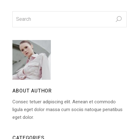
search
for:
ABOUT AUTHOR
Consec tetuer adipiscing elit. Aenean et commodo
ligula eget dolor massa cum sociis natoque penatibus
eget dolor.
CATEGORIES