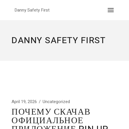
Skip
to
Danny Safety First
the
content
DANNY SAFETY FIRST
April 19, 2026
Uncategorized
ПОЧЕМУ СКАЧАВ
ОФИЦИАЛЬНОЕ