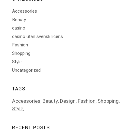
Accessories
Beauty
casino
casino utan svensk licens
Fashion
Shopping
Style
Uncategorized
TAGS
Accessories
Beauty
Design
Fashion
Shopping
Style
RECENT POSTS