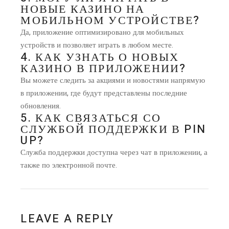
НОВЫЕ КАЗИНО НА
МОБИЛЬНОМ УСТРОЙСТВЕ?
Да, приложение оптимизировано для мобильных
устройств и позволяет играть в любом месте.
4. КАК УЗНАТЬ О НОВЫХ
КАЗИНО В ПРИЛОЖЕНИИ?
Вы можете следить за акциями и новостями напрямую
в приложении, где будут представлены последние
обновления.
5. КАК СВЯЗАТЬСЯ СО
СЛУЖБОЙ ПОДДЕРЖКИ В PIN
UP?
Служба поддержки доступна через чат в приложении, а
также по электронной почте.
LEAVE A REPLY