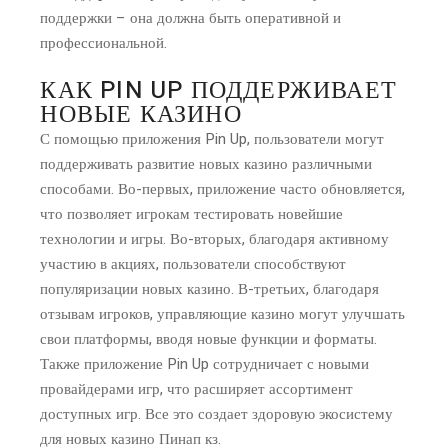
поддержки – она должна быть оперативной и
профессиональной.
КАК PIN UP ПОДДЕРЖИВАЕТ
НОВЫЕ КАЗИНО
С помощью приложения Pin Up, пользователи могут
поддерживать развитие новых казино различными
способами. Во-первых, приложение часто обновляется,
что позволяет игрокам тестировать новейшие
технологии и игры. Во-вторых, благодаря активному
участию в акциях, пользователи способствуют
популяризации новых казино. В-третьих, благодаря
отзывам игроков, управляющие казино могут улучшать
свои платформы, вводя новые функции и форматы.
Также приложение Pin Up сотрудничает с новыми
провайдерами игр, что расширяет ассортимент
доступных игр. Все это создает здоровую экосистему
для новых казино
Пинап кз
.