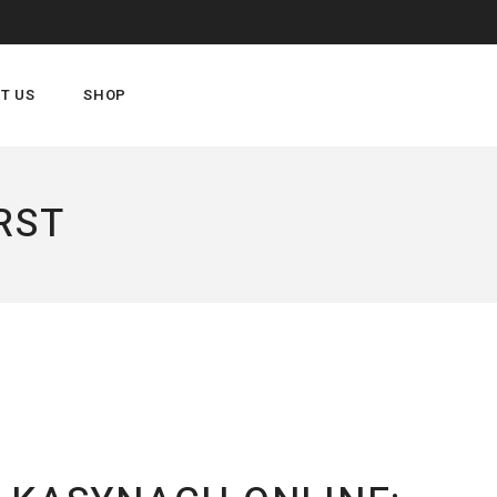
T US
SHOP
RST