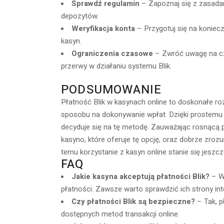
Sprawdź regulamin
– Zapoznaj się z zasada
depozytów.
Weryfikacja konta
– Przygotuj się na koniec
kasyn.
Ograniczenia czasowe
– Zwróć uwagę na cz
przerwy w działaniu systemu Blik.
PODSUMOWANIE
Płatność Blik w kasynach online to doskonałe ro
sposobu na dokonywanie wpłat. Dzięki prostemu
decyduje się na tę metodę. Zauważając rosnącą 
kasyno, które oferuje tę opcję, oraz dobrze zro
temu korzystanie z kasyn online stanie się jeszc
FAQ
Jakie kasyna akceptują płatności Blik?
– Wi
płatności. Zawsze warto sprawdzić ich strony in
Czy płatności Blik są bezpieczne?
– Tak, p
dostępnych metod transakcji online.