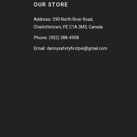
OUR STORE
Address:
590 North River Road,
Charlottetown, PE C1A 3M3, Canada
Phone:
(902) 388-4908
Email:
dannysafetyfirstpei@gmail.com