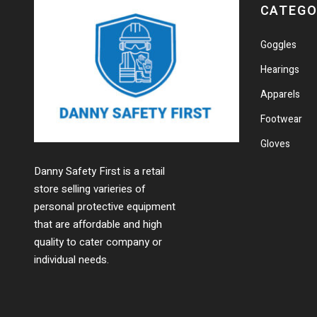
CATEGO
Goggles
Hearings
Apparels
Footwear
Gloves
Danny Safety First is a retail
store selling varieries of
personal protective equipment
that are affordable and high
quality to cater company or
individual needs.