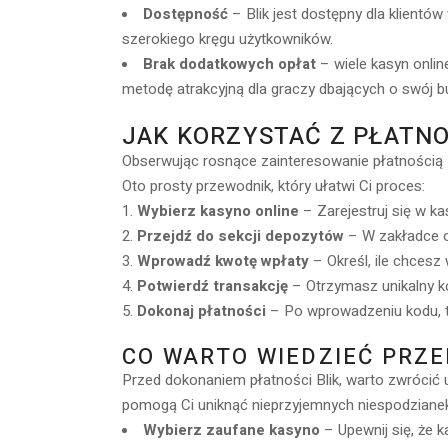
Dostępność
– Blik jest dostępny dla klientów
szerokiego kręgu użytkowników.
Brak dodatkowych opłat
– wiele kasyn online
metodę atrakcyjną dla graczy dbających o swój b
JAK KORZYSTAĆ Z PŁATNO
Obserwując rosnące zainteresowanie płatnością Bl
Oto prosty przewodnik, który ułatwi Ci proces:
Wybierz kasyno online
– Zarejestruj się w kas
Przejdź do sekcji depozytów
– W zakładce od
Wprowadź kwotę wpłaty
– Określ, ile chcesz
Potwierdź transakcję
– Otrzymasz unikalny ko
Dokonaj płatności
– Po wprowadzeniu kodu, t
CO WARTO WIEDZIEĆ PRZ
Przed dokonaniem płatności Blik, warto zwrócić u
pomogą Ci uniknąć nieprzyjemnych niespodzianek
Wybierz zaufane kasyno
– Upewnij się, że k