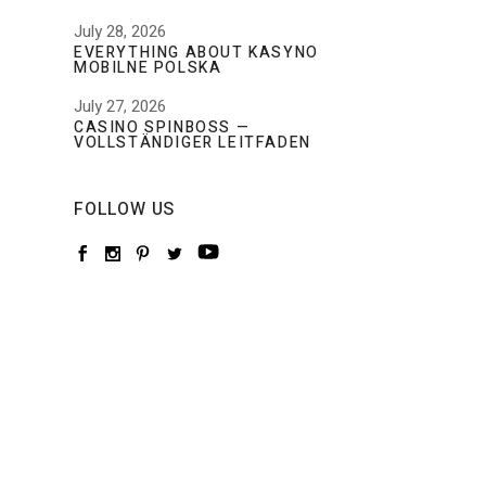
July 28, 2026
EVERYTHING ABOUT KASYNO
MOBILNE POLSKA
July 27, 2026
CASINO SPINBOSS —
VOLLSTÄNDIGER LEITFADEN
FOLLOW US