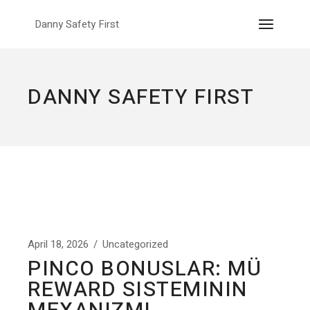
Skip
to
Danny Safety First
the
content
DANNY SAFETY FIRST
April 18, 2026
Uncategorized
PINCO BONUSLAR: MÜ
REWARD SISTEMININ