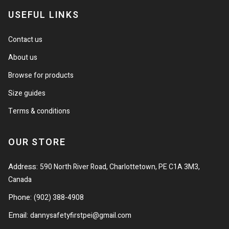
USEFUL LINKS
Contact us
About us
Browse for products
Size guides
Terms & conditions
OUR STORE
Address:
590 North River Road, Charlottetown, PE C1A 3M3,
Canada
Phone:
(902) 388-4908
Email:
dannysafetyfirstpei@gmail.com