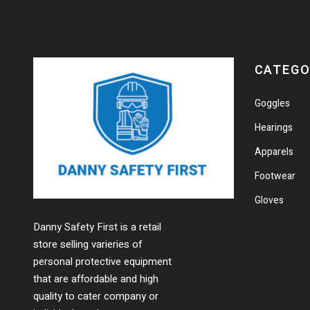
CATEGO
Goggles
Hearings
Apparels
Footwear
Gloves
Danny Safety First is a retail
store selling varieries of
personal protective equipment
that are affordable and high
quality to cater company or