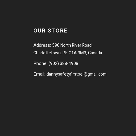
OUR STORE
Address:
590 North River Road,
Charlottetown, PE C1A 3M3, Canada
Phone:
(902) 388-4908
Email:
dannysafetyfirstpei@gmail.com