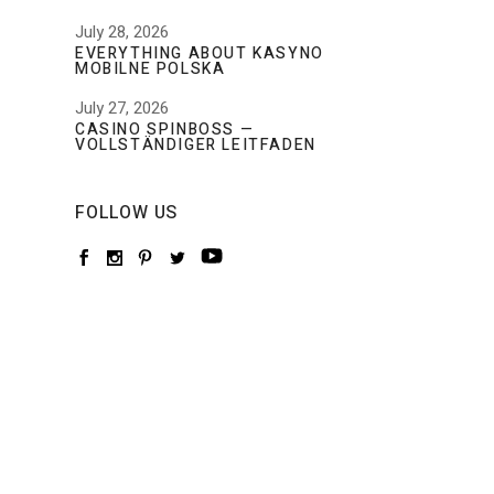
July 28, 2026
EVERYTHING ABOUT KASYNO
MOBILNE POLSKA
July 27, 2026
CASINO SPINBOSS —
VOLLSTÄNDIGER LEITFADEN
FOLLOW US