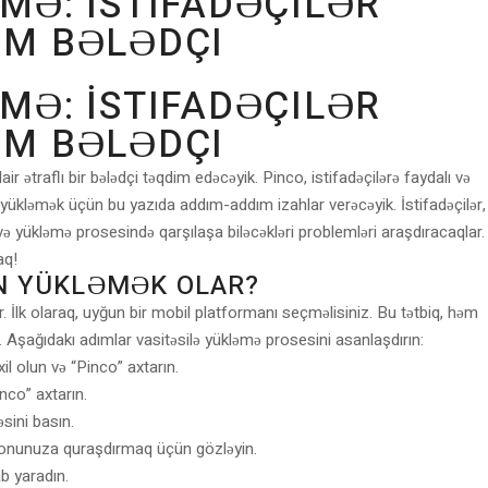
MƏ: İSTIFADƏÇILƏR
IM BƏLƏDÇI
MƏ: İSTIFADƏÇILƏR
IM BƏLƏDÇI
r ətraflı bir bələdçi təqdim edəcəyik. Pinco, istifadəçilərə faydalı və
qi yükləmək üçün bu yazıda addım-addım izahlar verəcəyik. İstifadəçilər,
və yükləmə prosesində qarşılaşa biləcəkləri problemləri araşdıracaqlar.
aq!
AN YÜKLƏMƏK OLAR?
. İlk olaraq, uyğun bir mobil platformanı seçməlisiniz. Bu tətbiq, həm
 Aşağıdakı adımlar vasitəsilə yükləmə prosesini asanlaşdırın:
l olun və “Pinco” axtarın.
nco” axtarın.
sini basın.
fonunuza quraşdırmaq üçün gözləyin.
b yaradın.