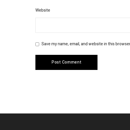
Website
Save my name, email, and website in this browser
Post Comment