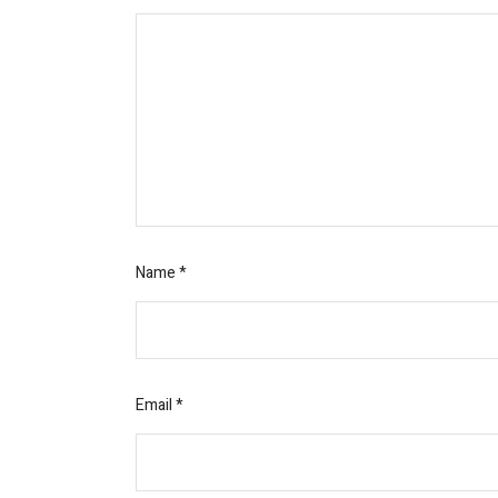
Name
*
Email
*