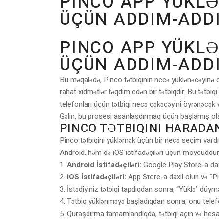
PINCO APP YÜKLƏ
ÜÇÜN ADDIM-ADD
PINCO APP YÜKLƏ
ÜÇÜN ADDIM-ADD
Bu məqalədə, Pinco tətbiqinin necə yüklənəcəyinə dai
rahat xidmətlər təqdim edən bir tətbiqdir. Bu tətbi
telefonları üçün tətbiqi necə çəkəcəyini öyrənəcək 
Gəlin, bu prosesi asanlaşdırmaq üçün başlamış ol
PINCO TƏTBIQINI HARAD
Pinco tətbiqini yükləmək üçün bir neçə seçim vardır
Android, həm də iOS istifadəçiləri üçün mövcuddur.
Android İstifadəçiləri:
Google Play Store-a daxi
iOS İstifadəçiləri:
App Store-a daxil olun və “Pi
İstədiyiniz tətbiqi tapdıqdan sonra, “Yüklə” düymə
Tətbiq yüklənməyə başladıqdan sonra, onu tele
Quraşdırma tamamlandıqda, tətbiqi açın və hesa