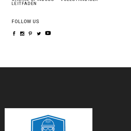
LEITFADEN
FOLLOW US