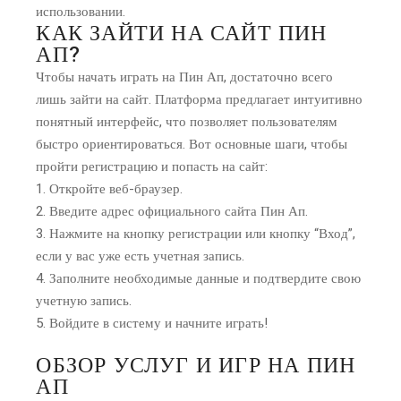
использовании.
КАК ЗАЙТИ НА САЙТ ПИН
АП?
Чтобы начать играть на Пин Ап, достаточно всего
лишь зайти на сайт. Платформа предлагает интуитивно
понятный интерфейс, что позволяет пользователям
быстро ориентироваться. Вот основные шаги, чтобы
пройти регистрацию и попасть на сайт:
Откройте веб-браузер.
Введите адрес официального сайта Пин Ап.
Нажмите на кнопку регистрации или кнопку “Вход”,
если у вас уже есть учетная запись.
Заполните необходимые данные и подтвердите свою
учетную запись.
Войдите в систему и начните играть!
ОБЗОР УСЛУГ И ИГР НА ПИН
АП