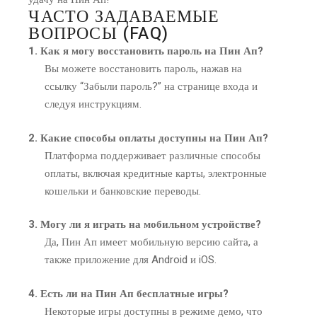
ЧАСТО ЗАДАВАЕМЫЕ
ВОПРОСЫ (FAQ)
1. Как я могу восстановить пароль на Пин Ап?
Вы можете восстановить пароль, нажав на
ссылку “Забыли пароль?” на странице входа и
следуя инструкциям.
2. Какие способы оплаты доступны на Пин Ап?
Платформа поддерживает различные способы
оплаты, включая кредитные карты, электронные
кошельки и банковские переводы.
3. Могу ли я играть на мобильном устройстве?
Да, Пин Ап имеет мобильную версию сайта, а
также приложение для Android и iOS.
4. Есть ли на Пин Ап бесплатные игры?
Некоторые игры доступны в режиме демо, что