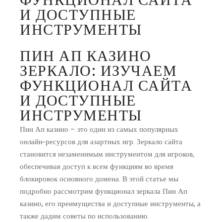
ФУНКЦИОНАЛ САЙТА
И ДОСТУПНЫЕ
ИНСТРУМЕНТЫ
ПИН АП КАЗИНО
ЗЕРКАЛО: ИЗУЧАЕМ
ФУНКЦИОНАЛ САЙТА
И ДОСТУПНЫЕ
ИНСТРУМЕНТЫ
Пин Ап казино – это один из самых популярных
онлайн-ресурсов для азартных игр. Зеркало сайта
становится незаменимым инструментом для игроков,
обеспечивая доступ к всем функциям во время
блокировок основного домена. В этой статье мы
подробно рассмотрим функционал зеркала Пин Ап
казино, его преимущества и доступные инструменты, а
также дадим советы по использованию.