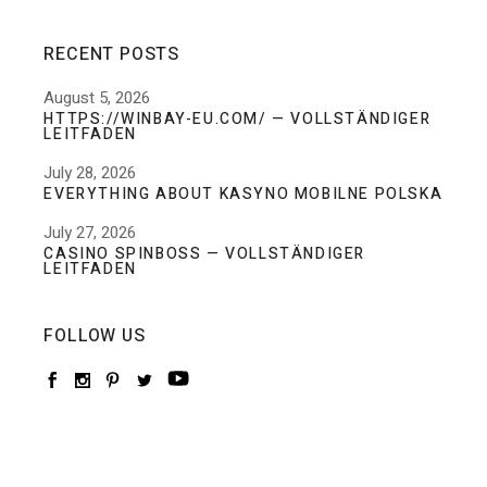
RECENT POSTS
August 5, 2026
HTTPS://WINBAY-EU.COM/ — VOLLSTÄNDIGER
LEITFADEN
July 28, 2026
EVERYTHING ABOUT KASYNO MOBILNE POLSKA
July 27, 2026
CASINO SPINBOSS — VOLLSTÄNDIGER
LEITFADEN
FOLLOW US