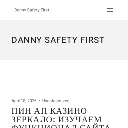
Skip
to
Danny Safety First
the
content
DANNY SAFETY FIRST
April 18, 2026
Uncategorized
ПИН АП КАЗИНО
ЗЕРКАЛО: ИЗУЧАЕМ