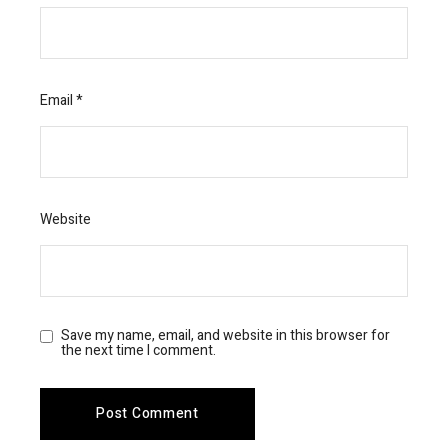
Email
*
Website
Save my name, email, and website in this browser for
the next time I comment.
Post Comment