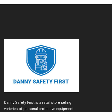
Danny Safety First is a retail store selling
varieries of personal protective equipment