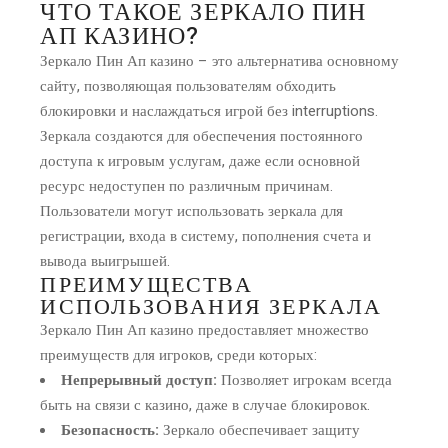
ЧТО ТАКОЕ ЗЕРКАЛО ПИН
АП КАЗИНО?
Зеркало Пин Ап казино – это альтернатива основному
сайту, позволяющая пользователям обходить
блокировки и наслаждаться игрой без interruptions.
Зеркала создаются для обеспечения постоянного
доступа к игровым услугам, даже если основной
ресурс недоступен по различным причинам.
Пользователи могут использовать зеркала для
регистрации, входа в систему, пополнения счета и
вывода выигрышей.
ПРЕИМУЩЕСТВА
ИСПОЛЬЗОВАНИЯ ЗЕРКАЛА
Зеркало Пин Ап казино предоставляет множество
преимуществ для игроков, среди которых:
Непрерывный доступ:
Позволяет игрокам всегда
быть на связи с казино, даже в случае блокировок.
Безопасность:
Зеркало обеспечивает защиту