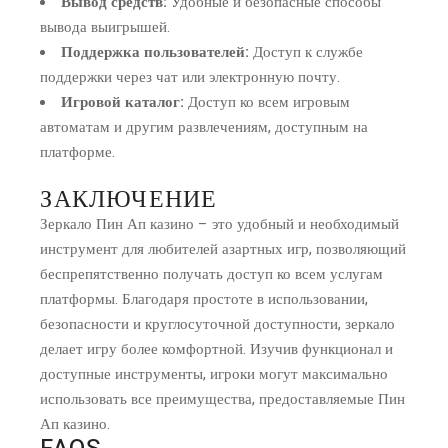
Вывод средств:
Удобные и безопасные способы
вывода выигрышей.
Поддержка пользователей:
Доступ к службе
поддержки через чат или электронную почту.
Игровой каталог:
Доступ ко всем игровым
автоматам и другим развлечениям, доступным на
платформе.
ЗАКЛЮЧЕНИЕ
Зеркало Пин Ап казино – это удобный и необходимый
инструмент для любителей азартных игр, позволяющий
беспрепятственно получать доступ ко всем услугам
платформы. Благодаря простоте в использовании,
безопасности и круглосуточной доступности, зеркало
делает игру более комфортной. Изучив функционал и
доступные инструменты, игроки могут максимально
использовать все преимущества, предоставляемые Пин
Ап казино.