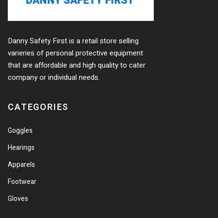
Danny Safety First is a retail store selling
varieries of personal protective equipment
that are affordable and high quality to cater
company or individual needs.
CATEGORIES
Goggles
Hearings
Apparels
Footwear
Gloves