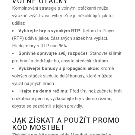
VOLNÉ OTÁČKY
Kombinování strategie s volnými otáčkami může
výrazně zvýšit vaše výhry. Zde je několik tipů, jak to
udělat:
Vybírejte hry s vysokým RTP:
Return to Player
(RTP) udává, jakou část svých sázek hra vyplácí.
Hledejte hry s RTP nad 96%.
Správně spravujte svůj rozpočet:
Stanovte si limit
pro hraní a dodržujte ho, abyste předešli ztrátám.
Využívejte bonusy a propagační akce:
Kromě
volných otáček sledujte další bonusy, které můžete
využít na jiných hrách.
Hrajte na demo režimu:
Před tím, než začnete hrát
o skutečné peníze, vyzkoušejte hry v demo režimu,
abyste se seznámili s jejich pravidly.
JAK ZÍSKAT A POUŽÍT PROMO
KÓD MOSTBET
Získání a použití promo kódu Mostbet je snadné a