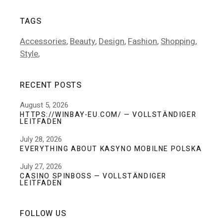
TAGS
Accessories
Beauty
Design
Fashion
Shopping
Style
RECENT POSTS
August 5, 2026
HTTPS://WINBAY-EU.COM/ — VOLLSTÄNDIGER
LEITFADEN
July 28, 2026
EVERYTHING ABOUT KASYNO MOBILNE POLSKA
July 27, 2026
CASINO SPINBOSS — VOLLSTÄNDIGER
LEITFADEN
FOLLOW US