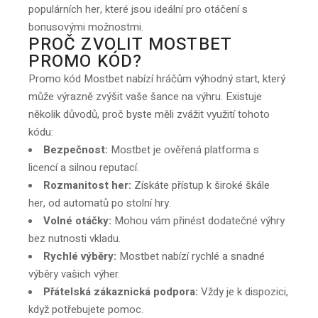
populárních her, které jsou ideální pro otáčení s
bonusovými možnostmi.
PROČ ZVOLIT MOSTBET
PROMO KÓD?
Promo kód Mostbet nabízí hráčům výhodný start, který
může výrazně zvýšit vaše šance na výhru. Existuje
několik důvodů, proč byste měli zvážit využití tohoto
kódu:
Bezpečnost:
Mostbet je ověřená platforma s
licencí a silnou reputací.
Rozmanitost her:
Získáte přístup k široké škále
her, od automatů po stolní hry.
Volné otáčky:
Mohou vám přinést dodatečné výhry
bez nutnosti vkladu.
Rychlé výběry:
Mostbet nabízí rychlé a snadné
výběry vašich výher.
Přátelská zákaznická podpora:
Vždy je k dispozici,
když potřebujete pomoc.