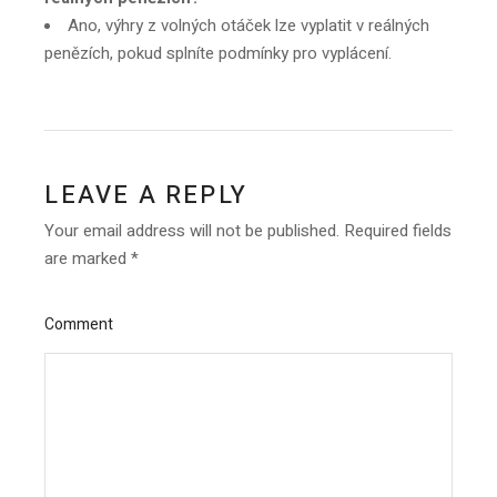
Ano, výhry z volných otáček lze vyplatit v reálných
penězích, pokud splníte podmínky pro vyplácení.
LEAVE A REPLY
Your email address will not be published.
Required fields
are marked
*
Comment