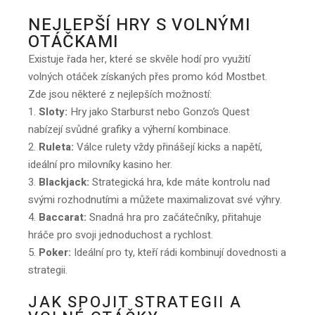
NEJLEPŠÍ HRY S VOLNÝMI
OTÁČKAMI
Existuje řada her, které se skvěle hodí pro využití
volných otáček získaných přes promo kód Mostbet.
Zde jsou některé z nejlepších možností:
Sloty:
Hry jako Starburst nebo Gonzo’s Quest
nabízejí svůdné grafiky a výherní kombinace.
Ruleta:
Válce rulety vždy přinášejí kicks a napětí,
ideální pro milovníky kasino her.
Blackjack:
Strategická hra, kde máte kontrolu nad
svými rozhodnutími a můžete maximalizovat své výhry.
Baccarat:
Snadná hra pro začátečníky, přitahuje
hráče pro svoji jednoduchost a rychlost.
Poker:
Ideální pro ty, kteří rádi kombinují dovednosti a
strategii.
JAK SPOJIT STRATEGII A