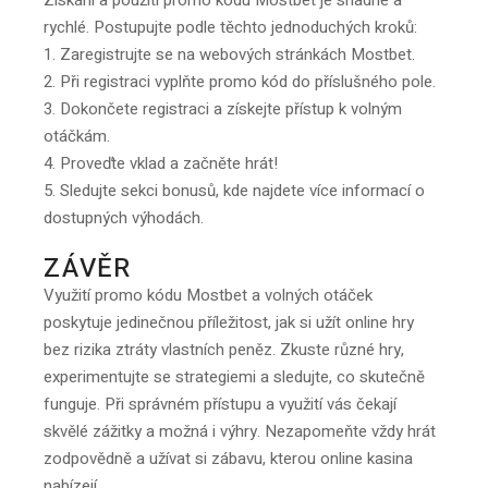
rychlé. Postupujte podle těchto jednoduchých kroků:
Zaregistrujte se na webových stránkách Mostbet.
Při registraci vyplňte promo kód do příslušného pole.
Dokončete registraci a získejte přístup k volným
otáčkám.
Proveďte vklad a začněte hrát!
Sledujte sekci bonusů, kde najdete více informací o
dostupných výhodách.
ZÁVĚR
Využití promo kódu Mostbet a volných otáček
poskytuje jedinečnou příležitost, jak si užít online hry
bez rizika ztráty vlastních peněz. Zkuste různé hry,
experimentujte se strategiemi a sledujte, co skutečně
funguje. Při správném přístupu a využití vás čekají
skvělé zážitky a možná i výhry. Nezapomeňte vždy hrát
zodpovědně a užívat si zábavu, kterou online kasina
nabízejí.