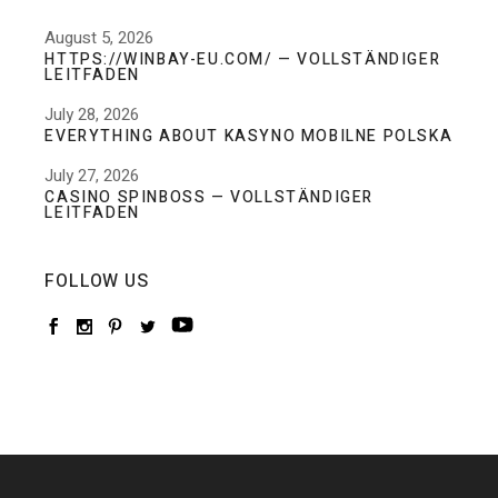
August 5, 2026
HTTPS://WINBAY-EU.COM/ — VOLLSTÄNDIGER
LEITFADEN
July 28, 2026
EVERYTHING ABOUT KASYNO MOBILNE POLSKA
July 27, 2026
CASINO SPINBOSS — VOLLSTÄNDIGER
LEITFADEN
FOLLOW US