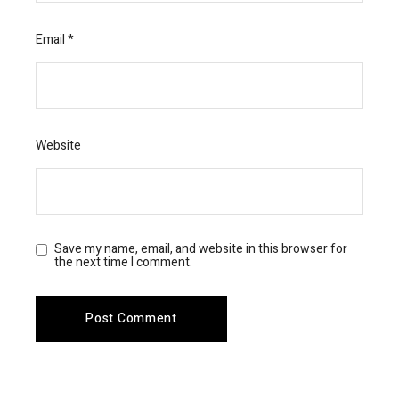
Email
*
Website
Save my name, email, and website in this browser for
the next time I comment.
Post Comment