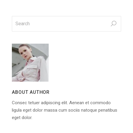
search
for:
ABOUT AUTHOR
Consec tetuer adipiscing elit. Aenean et commodo
ligula eget dolor massa cum sociis natoque penatibus
eget dolor.