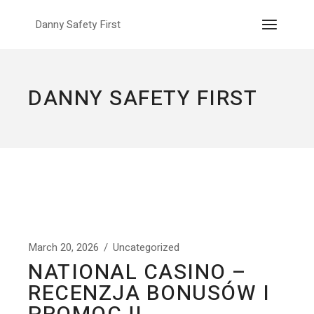
Skip
to
Danny Safety First
the
content
DANNY SAFETY FIRST
March 20, 2026
Uncategorized
NATIONAL CASINO –
RECENZJA BONUSÓW I