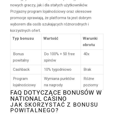
nowych graczy, jak i dla stałych użytkowników.
Przyjazny program lojalnościowy oraz okresowe
promocje sprawiają, że platforma ta jest dobrym
wyborem dla osób szukających różnorodnych i
korzystnych ofert.
Typ bonusu
Wartość
Warunki
obrotu
Bonus
Do 100% + 50 free
40x
powitalny
spinów
Cashback
10% tygodniowo
Brak
Program
Wymiana punktów
Różne
lojalnościowy
na nagrody
poziomy
FAQ DOTYCZĄCE BONUSÓW W
NATIONAL CASINO
JAK SKORZYSTAĆ Z BONUSU
POWITALNEGO?