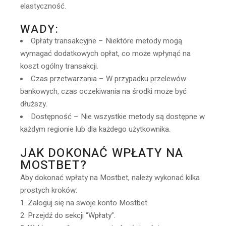
elastyczność.
WADY:
Opłaty transakcyjne – Niektóre metody mogą
wymagać dodatkowych opłat, co może wpłynąć na
koszt ogólny transakcji.
Czas przetwarzania – W przypadku przelewów
bankowych, czas oczekiwania na środki może być
dłuższy.
Dostępność – Nie wszystkie metody są dostępne w
każdym regionie lub dla każdego użytkownika.
JAK DOKONAĆ WPŁATY NA
MOSTBET?
Aby dokonać wpłaty na Mostbet, należy wykonać kilka
prostych kroków:
Zaloguj się na swoje konto Mostbet.
Przejdź do sekcji “Wpłaty”.