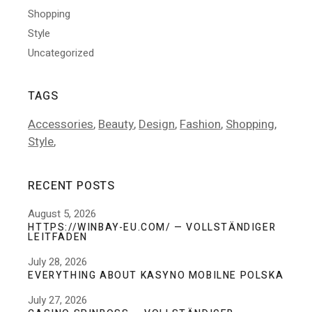
Shopping
Style
Uncategorized
TAGS
Accessories
Beauty
Design
Fashion
Shopping
Style
RECENT POSTS
August 5, 2026
HTTPS://WINBAY-EU.COM/ — VOLLSTÄNDIGER
LEITFADEN
July 28, 2026
EVERYTHING ABOUT KASYNO MOBILNE POLSKA
July 27, 2026