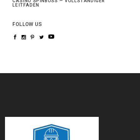
CASINO SPINBOSS — VOLLSTÄNDIGER
LEITFADEN
FOLLOW US