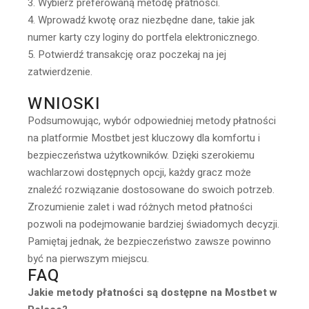
Wybierz preferowaną metodę płatności.
Wprowadź kwotę oraz niezbędne dane, takie jak
numer karty czy loginy do portfela elektronicznego.
Potwierdź transakcję oraz poczekaj na jej
zatwierdzenie.
WNIOSKI
Podsumowując, wybór odpowiedniej metody płatności
na platformie Mostbet jest kluczowy dla komfortu i
bezpieczeństwa użytkowników. Dzięki szerokiemu
wachlarzowi dostępnych opcji, każdy gracz może
znaleźć rozwiązanie dostosowane do swoich potrzeb.
Zrozumienie zalet i wad różnych metod płatności
pozwoli na podejmowanie bardziej świadomych decyzji.
Pamiętaj jednak, że bezpieczeństwo zawsze powinno
być na pierwszym miejscu.
FAQ
Jakie metody płatności są dostępne na Mostbet w