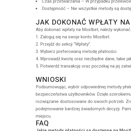
Czas przetwarzania – W przypadku przelewów
Dostępność – Nie wszystkie metody są dostęp
JAK DOKONAĆ WPŁATY NA
Aby dokonać wpłaty na Mostbet, należy wykonać 
Zaloguj się na swoje konto Mostbet.
Przejdź do sekcji “Wpłaty”.
Wybierz preferowaną metodę płatności.
Wprowadź kwotę oraz niezbędne dane, takie jak 
Potwierdź transakcję oraz poczekaj na jej zatw
WNIOSKI
Podsumowując, wybór odpowiedniej metody płatno
bezpieczeństwa użytkowników. Dzięki szerokiemu
rozwiązanie dostosowane do swoich potrzeb. Zro
podejmowanie bardziej świadomych decyzji. Pam
miejscu.
FAQ
Jakie metody płatności są dostępne na Most