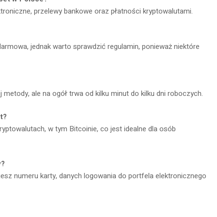
ktroniczne, przelewy bankowe oraz płatności kryptowalutami.
armowa, jednak warto sprawdzić regulamin, ponieważ niektóre
metody, ale na ogół trwa od kilku minut do kilku dni roboczych.
t?
yptowalutach, w tym Bitcoinie, co jest idealne dla osób
y?
esz numeru karty, danych logowania do portfela elektronicznego