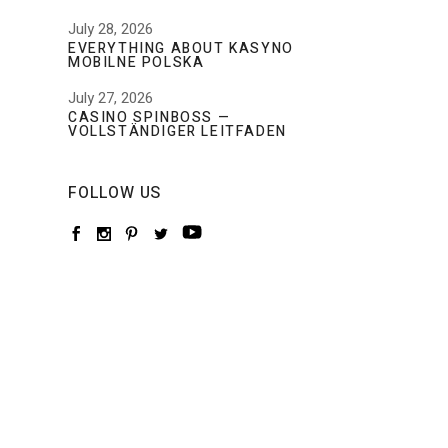
July 28, 2026
EVERYTHING ABOUT KASYNO
MOBILNE POLSKA
July 27, 2026
CASINO SPINBOSS —
VOLLSTÄNDIGER LEITFADEN
FOLLOW US