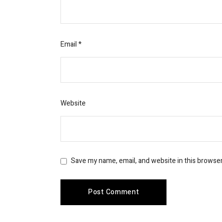
Email
*
Website
Save my name, email, and website in this browser
Post Comment