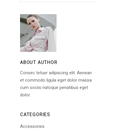
ABOUT AUTHOR
Consec tetuer adipiscing elit. Aenean
et commodo ligula eget dolor massa
cum sociis natoque penatibus eget
dolor.
CATEGORIES
Accessories