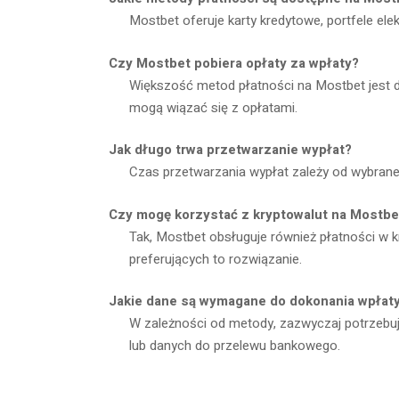
Mostbet oferuje karty kredytowe, portfele ele
Czy Mostbet pobiera opłaty za wpłaty?
Większość metod płatności na Mostbet jest d
mogą wiązać się z opłatami.
Jak długo trwa przetwarzanie wypłat?
Czas przetwarzania wypłat zależy od wybranej 
Czy mogę korzystać z kryptowalut na Mostbe
Tak, Mostbet obsługuje również płatności w kr
preferujących to rozwiązanie.
Jakie dane są wymagane do dokonania wpłat
W zależności od metody, zazwyczaj potrzebuj
lub danych do przelewu bankowego.