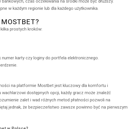
 bankowych, czas oczekiwania na środki może być dłuższy.
ne w każdym regionie lub dla każdego użytkownika.
 MOSTBET?
kilka prostych kroków:
numer karty czy loginy do portfela elektronicznego.
ierdzenie.
ści na platformie Mostbet jest kluczowy dla komfortu i
 wachlarzowi dostępnych opcji, każdy gracz może znaleźć
zumienie zalet i wad różnych metod płatności pozwoli na
iętaj jednak, że bezpieczeństwo zawsze powinno być na pierwszym
bet w Polsce?