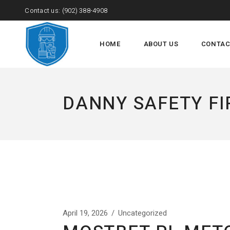
Skip
to
Contact us:
(902) 388-4908
the
content
HOME
ABOUT US
CONTAC
DANNY SAFETY FI
April 19, 2026
Uncategorized