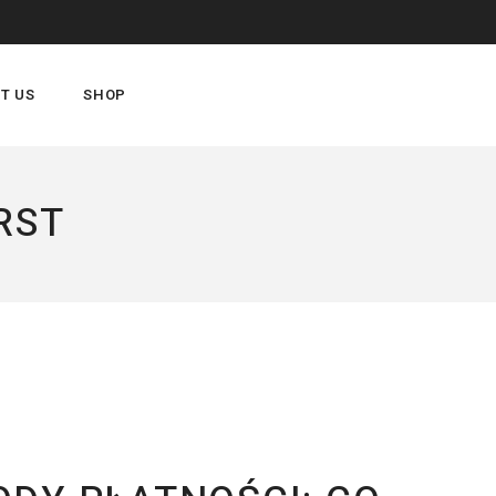
T US
SHOP
RST