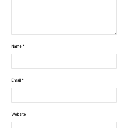
Name
*
Email
*
Website