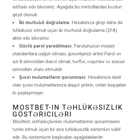
istifadə edə bilərsiniz. Aşağıda bu metodlardan bəziləri
qeyd olunub:
İki mərhələli doğrulama:
Hesabınıza girişi daha da
təhlükəsiz etmək üçün iki mərhələli doğrulama (2FA)
aktiv edə bilərsiniz.
Güclü parol yaradılması:
Parolunuzun müasir
standartlara uyğun olması, güvənliyinizi artırır.Parol ən
azı 8 simvoldan ibarət olmalı, hərflər, rəqəmlər və xüsusi
simvolları əhatə etməlidir.
Şəxsi məlumatların qorunması:
Hesabınıza daxil
olan şəxsi məlumatlarınıza diqqət yetirin, onları başqaları
ilə paylaşmayın.
MOSTBET-IN TƏHLÜKƏSIZLIK
GÖSTƏRICILƏRI
Mostbet, istifadəçilərinin məlumatlarının qorunmasını
təmin etmək üçün bir sıra təhlükəsizlik sistemləri təklif
edir. Bu sistemlərin başlıcaları aşağıdakılardır: