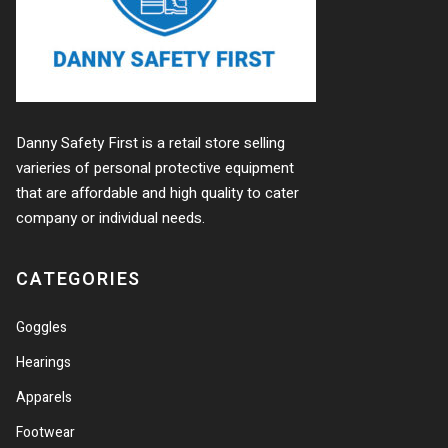
Danny Safety First is a retail store selling
varieries of personal protective equipment
that are affordable and high quality to cater
company or individual needs.
CATEGORIES
Goggles
Hearings
Apparels
Footwear