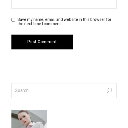
Save my name, email, and website in this browser for
the next time I comment.
Post Comment
search
for: