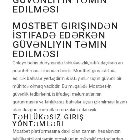
GÜVƏNLIYIN TƏMIN
EDILMƏSI
MOSTBET GIRIŞINDƏN
İSTIFADƏ EDƏRKƏN
GÜVƏNLIYIN TƏMIN
EDILMƏSI
Onlayn bahis dünyasında təhlükəsizlik, istifadəçilərin ən
prioritet məsələlərindən biridir. Mostbet giriş istifadə
edərək bahislər yerləşdirmək istəyənlər üçün güvənli bir
mühitdə olmaq vacibdir. Bu məqalədə Mostbet-in
güvənlik tədbirlərini, istifadəçi məlumatlarının
qorunmasını və təhlükəsiz bahislər üçün izlənilməsi lazım
olan düzgün metodları müzakirə edəcəyik.
TƏHLÜKƏSIZ GIRIŞ
YÖNTƏMLƏRI
Mostbet platformasına daxil olan zaman, hesabınızın
təhlükəsizliyini təmin etmək üçün müxtəlif metodlardan