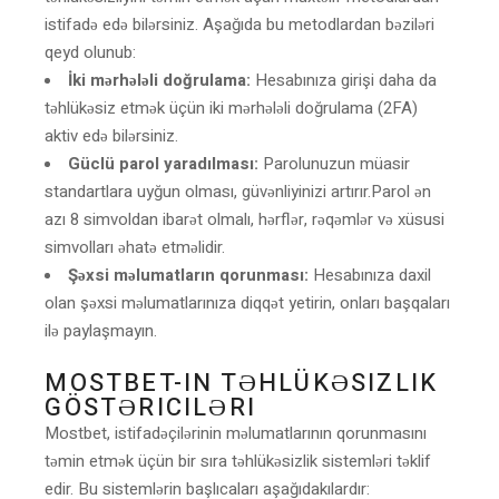
istifadə edə bilərsiniz. Aşağıda bu metodlardan bəziləri
qeyd olunub:
İki mərhələli doğrulama:
Hesabınıza girişi daha da
təhlükəsiz etmək üçün iki mərhələli doğrulama (2FA)
aktiv edə bilərsiniz.
Güclü parol yaradılması:
Parolunuzun müasir
standartlara uyğun olması, güvənliyinizi artırır.Parol ən
azı 8 simvoldan ibarət olmalı, hərflər, rəqəmlər və xüsusi
simvolları əhatə etməlidir.
Şəxsi məlumatların qorunması:
Hesabınıza daxil
olan şəxsi məlumatlarınıza diqqət yetirin, onları başqaları
ilə paylaşmayın.
MOSTBET-IN TƏHLÜKƏSIZLIK
GÖSTƏRICILƏRI
Mostbet, istifadəçilərinin məlumatlarının qorunmasını
təmin etmək üçün bir sıra təhlükəsizlik sistemləri təklif
edir. Bu sistemlərin başlıcaları aşağıdakılardır: