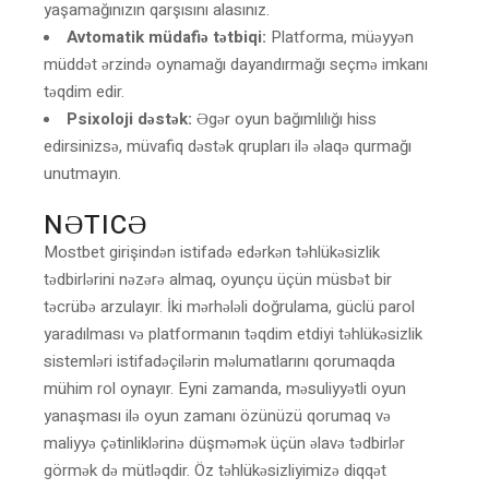
yaşamağınızın qarşısını alasınız.
Avtomatik müdafiə tətbiqi:
Platforma, müəyyən
müddət ərzində oynamağı dayandırmağı seçmə imkanı
təqdim edir.
Psixoloji dəstək:
Əgər oyun bağımlılığı hiss
edirsinizsə, müvafiq dəstək qrupları ilə əlaqə qurmağı
unutmayın.
NƏTICƏ
Mostbet girişindən istifadə edərkən təhlükəsizlik
tədbirlərini nəzərə almaq, oyunçu üçün müsbət bir
təcrübə arzulayır. İki mərhələli doğrulama, güclü parol
yaradılması və platformanın təqdim etdiyi təhlükəsizlik
sistemləri istifadəçilərin məlumatlarını qorumaqda
mühim rol oynayır. Eyni zamanda, məsuliyyətli oyun
yanaşması ilə oyun zamanı özünüzü qorumaq və
maliyyə çətinliklərinə düşməmək üçün əlavə tədbirlər
görmək də mütləqdir. Öz təhlükəsizliyimizə diqqət