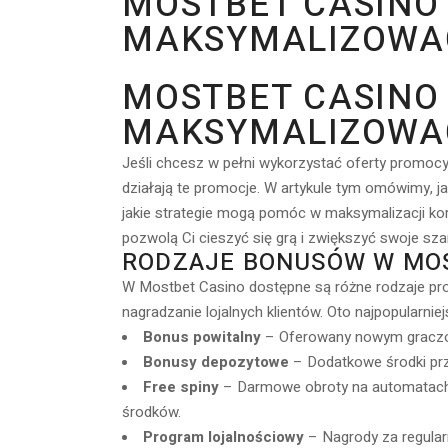
MOSTBET CASINO
MAKSYMALIZOWA
MOSTBET CASINO
MAKSYMALIZOWA
Jeśli chcesz w pełni wykorzystać oferty promocy
działają te promocje. W artykule tym omówimy, ja
jakie strategie mogą pomóc w maksymalizacji kor
pozwolą Ci cieszyć się grą i zwiększyć swoje sz
RODZAJE BONUSÓW W MOS
W Mostbet Casino dostępne są różne rodzaje prom
nagradzanie lojalnych klientów. Oto najpopularni
Bonus powitalny
– Oferowany nowym graczom 
Bonusy depozytowe
– Dodatkowe środki przy
Free spiny
– Darmowe obroty na automatach,
środków.
Program lojalnościowy
– Nagrody za regular