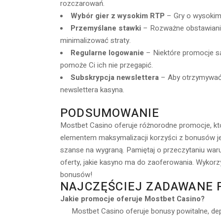
rozczarowań.
Wybór gier z wysokim RTP
– Gry o wysokim 
Przemyślane stawki
– Rozważne obstawianie 
minimalizować straty.
Regularne logowanie
– Niektóre promocje są
pomoże Ci ich nie przegapić.
Subskrypcja newslettera
– Aby otrzymywać 
newslettera kasyna.
PODSUMOWANIE
Mostbet Casino oferuje różnorodne promocje, k
elementem maksymalizacji korzyści z bonusów jes
szanse na wygraną. Pamiętaj o przeczytaniu war
oferty, jakie kasyno ma do zaoferowania. Wykorzy
bonusów!
NAJCZĘŚCIEJ ZADAWANE P
Jakie promocje oferuje Mostbet Casino?
Mostbet Casino oferuje bonusy powitalne, dep