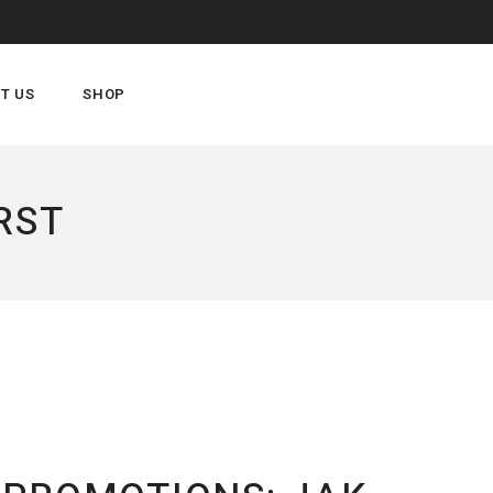
T US
SHOP
RST