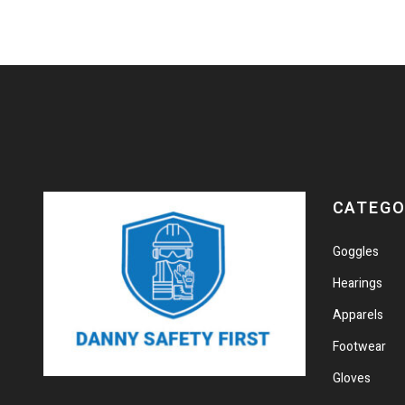
CATEGO
Goggles
Hearings
Apparels
Footwear
Gloves