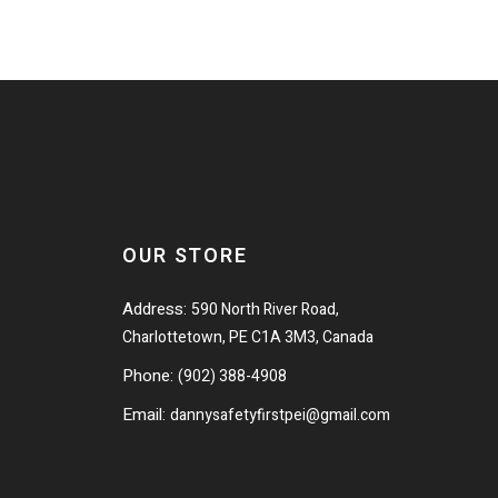
OUR STORE
Address:
590 North River Road,
Charlottetown, PE C1A 3M3, Canada
Phone:
(902) 388-4908
Email:
dannysafetyfirstpei@gmail.com