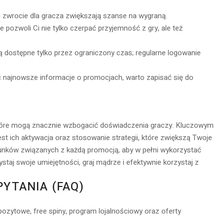
zwrocie dla gracza zwiększają szanse na wygraną.
pozwoli Ci nie tylko czerpać przyjemność z gry, ale też
 dostępne tylko przez ograniczony czas; regularne logowanie
najnowsze informacje o promocjach, warto zapisać się do
tóre mogą znacznie wzbogacić doświadczenia graczy. Kluczowym
t ich aktywacja oraz stosowanie strategii, które zwiększą Twoje
unków związanych z każdą promocją, aby w pełni wykorzystać
staj swoje umiejętności, graj mądrze i efektywnie korzystaj z
YTANIA (FAQ)
ozytowe, free spiny, program lojalnościowy oraz oferty