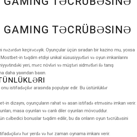
: GAMING TƏCRÜBƏSINƏ
: GAMING TƏCRÜBƏSINƏ
nəzərdən keçirəcəyik. Oyunçular üçün sıradan bir kazino mu, yoxsa
Mostbet-in təqdim etdiyi unikal xüsusiyyətləri və oyun imkanlarını
tindəki yeri, mərc növləri və müştəri xidmətləri ilə tanış
na daha yaxından baxın.
TÜNLÜKLƏRI
 onu istifadəçilər arasında populyar edir. Bu üstünlüklər
-in dizaynı, oyunçuların rahat və asan istifadə etməsinə imkan verir.
nları, masa oyunları və canlı diler oyunları mövcuddur.
n cəlbedici bonuslar təqdim edilir, bu da onların oyun təcrübəsini
tifadəçilərə hər yerdə və hər zaman oynama imkanı verir.