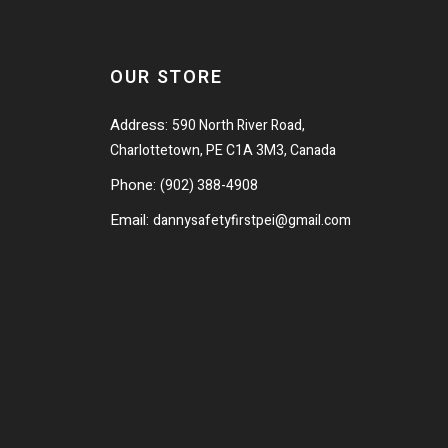
OUR STORE
Address:
590 North River Road,
Charlottetown, PE C1A 3M3, Canada
Phone:
(902) 388-4908
Email:
dannysafetyfirstpei@gmail.com