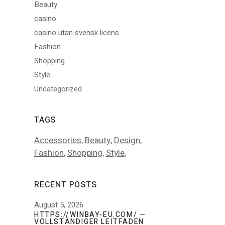
Beauty
casino
casino utan svensk licens
Fashion
Shopping
Style
Uncategorized
TAGS
Accessories
Beauty
Design
Fashion
Shopping
Style
RECENT POSTS
August 5, 2026
HTTPS://WINBAY-EU.COM/ —
VOLLSTÄNDIGER LEITFADEN