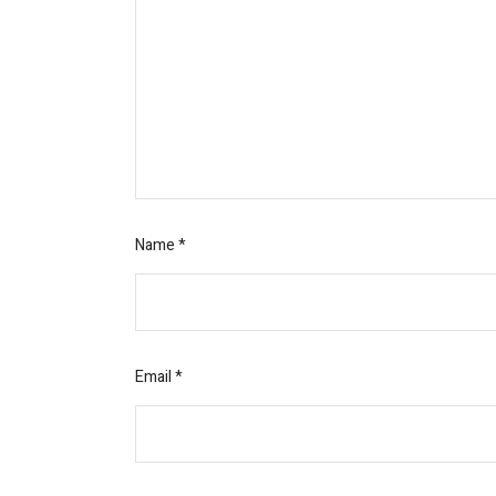
Name
*
Email
*