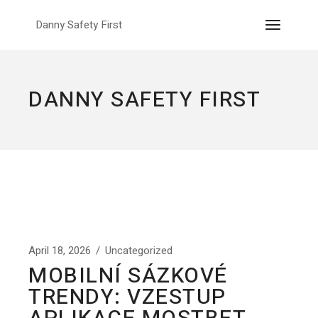
Skip
to
Danny Safety First
the
content
DANNY SAFETY FIRST
April 18, 2026
Uncategorized
MOBILNÍ SÁZKOVÉ
TRENDY: VZESTUP