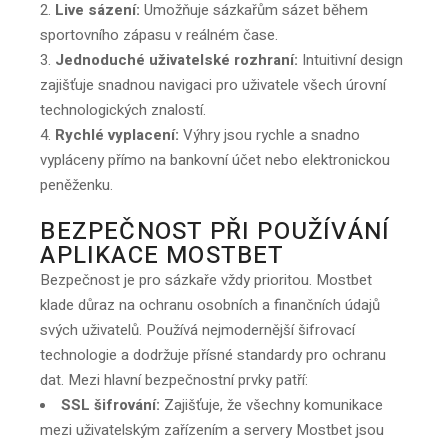
Live sázení:
Umožňuje sázkařům sázet během
sportovního zápasu v reálném čase.
Jednoduché uživatelské rozhraní:
Intuitivní design
zajišťuje snadnou navigaci pro uživatele všech úrovní
technologických znalostí.
Rychlé vyplacení:
Výhry jsou rychle a snadno
vypláceny přímo na bankovní účet nebo elektronickou
peněženku.
BEZPEČNOST PŘI POUŽÍVÁNÍ
APLIKACE MOSTBET
Bezpečnost je pro sázkaře vždy prioritou. Mostbet
klade důraz na ochranu osobních a finančních údajů
svých uživatelů. Používá nejmodernější šifrovací
technologie a dodržuje přísné standardy pro ochranu
dat. Mezi hlavní bezpečnostní prvky patří:
SSL šifrování:
Zajišťuje, že všechny komunikace
mezi uživatelským zařízením a servery Mostbet jsou