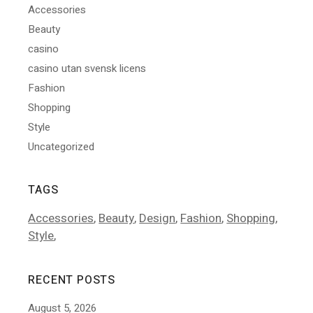
Accessories
Beauty
casino
casino utan svensk licens
Fashion
Shopping
Style
Uncategorized
TAGS
Accessories
Beauty
Design
Fashion
Shopping
Style
RECENT POSTS
August 5, 2026