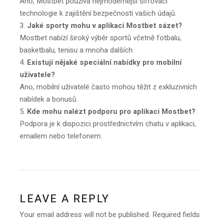
Ano, Mostbet používá nejmodernější šifrovací
technologie k zajištění bezpečnosti vašich údajů.
Jaké sporty mohu v aplikaci Mostbet sázet?
Mostbet nabízí široký výběr sportů včetně fotbalu,
basketbalu, tenisu a mnoha dalších.
Existují nějaké speciální nabídky pro mobilní
uživatele?
Ano, mobilní uživatelé často mohou těžit z exkluzivních
nabídek a bonusů.
Kde mohu nalézt podporu pro aplikaci Mostbet?
Podpora je k dispozici prostřednictvím chatu v aplikaci,
emailem nebo telefonem.
LEAVE A REPLY
Your email address will not be published.
Required fields