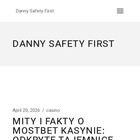
Skip
to
Danny Safety First
the
content
DANNY SAFETY FIRST
April 20, 2026
casino
MITY I FAKTY O
MOSTBET KASYNIE: