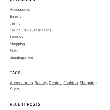
Accessories
Beauty
casino
casino utan svensk licens
Fashion
Shopping
Style
Uncategorized
TAGS
Accessories
Beauty
Design
Fashion
Shopping
Style
RECENT POSTS