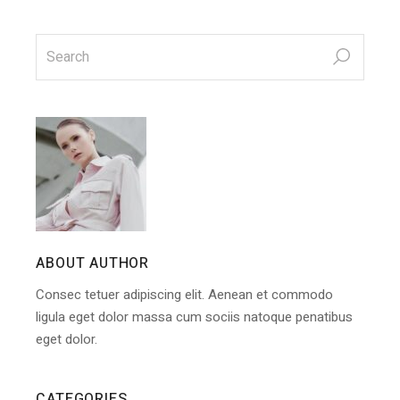
search
for:
ABOUT AUTHOR
Consec tetuer adipiscing elit. Aenean et commodo
ligula eget dolor massa cum sociis natoque penatibus
eget dolor.
CATEGORIES