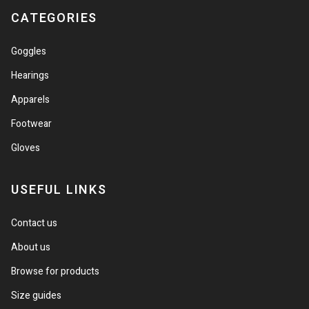
CATEGORIES
Goggles
Hearings
Apparels
Footwear
Gloves
USEFUL LINKS
Contact us
About us
Browse for products
Size guides