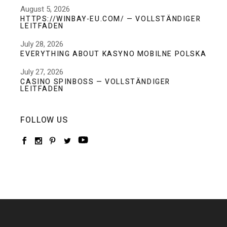
August 5, 2026
HTTPS://WINBAY-EU.COM/ — VOLLSTÄNDIGER
LEITFADEN
July 28, 2026
EVERYTHING ABOUT KASYNO MOBILNE POLSKA
July 27, 2026
CASINO SPINBOSS — VOLLSTÄNDIGER
LEITFADEN
FOLLOW US