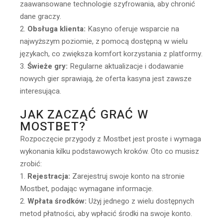
zaawansowane technologie szyfrowania, aby chronić
dane graczy.
Obsługa klienta:
Kasyno oferuje wsparcie na
najwyższym poziomie, z pomocą dostępną w wielu
językach, co zwiększa komfort korzystania z platformy.
Świeże gry:
Regularne aktualizacje i dodawanie
nowych gier sprawiają, że oferta kasyna jest zawsze
interesująca.
JAK ZACZĄĆ GRAĆ W
MOSTBET?
Rozpoczęcie przygody z Mostbet jest proste i wymaga
wykonania kilku podstawowych kroków. Oto co musisz
zrobić:
Rejestracja:
Zarejestruj swoje konto na stronie
Mostbet, podając wymagane informacje.
Wpłata środków:
Użyj jednego z wielu dostępnych
metod płatności, aby wpłacić środki na swoje konto.