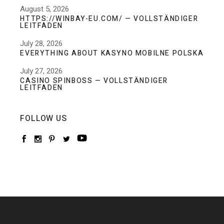
August 5, 2026
HTTPS://WINBAY-EU.COM/ — VOLLSTÄNDIGER
LEITFADEN
July 28, 2026
EVERYTHING ABOUT KASYNO MOBILNE POLSKA
July 27, 2026
CASINO SPINBOSS — VOLLSTÄNDIGER
LEITFADEN
FOLLOW US