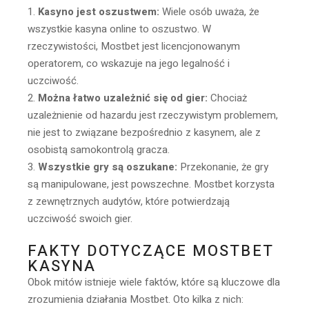
Kasyno jest oszustwem:
Wiele osób uważa, że
wszystkie kasyna online to oszustwo. W
rzeczywistości, Mostbet jest licencjonowanym
operatorem, co wskazuje na jego legalność i
uczciwość.
Można łatwo uzależnić się od gier:
Chociaż
uzależnienie od hazardu jest rzeczywistym problemem,
nie jest to związane bezpośrednio z kasynem, ale z
osobistą samokontrolą gracza.
Wszystkie gry są oszukane:
Przekonanie, że gry
są manipulowane, jest powszechne. Mostbet korzysta
z zewnętrznych audytów, które potwierdzają
uczciwość swoich gier.
FAKTY DOTYCZĄCE MOSTBET
KASYNA
Obok mitów istnieje wiele faktów, które są kluczowe dla
zrozumienia działania Mostbet. Oto kilka z nich: