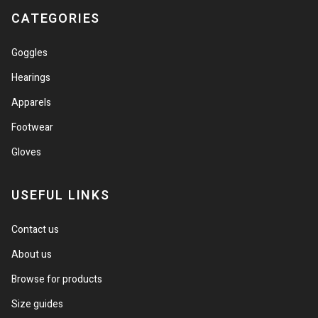
CATEGORIES
Goggles
Hearings
Apparels
Footwear
Gloves
USEFUL LINKS
Contact us
About us
Browse for products
Size guides