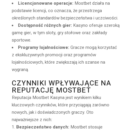
Licencjonowane operacje:
Mostbet działa na
podstawie licencji, co oznacza, że przestrzega
określonych standardów bezpieczeństwa i uczciwości.
Dostępność różnych gier:
Kasyno oferuje szeroką
gamę gier, w tym sloty, gry stołowe oraz zakłady
sportowe.
Programy lojalnościowe:
Gracze mogą korzystać
z ekskluzywnych promocji oraz programów
lojalnościowych, które zwiększają ich szanse na
wygraną.
CZYNNIKI WPŁYWAJĄCE NA
REPUTACJĘ MOSTBET
Reputacja Mostbet Kasyna jest wynikiem kilku
kluczowych czynników, które przyciągają zarówno
nowych, jak i doświadczonych graczy. Oto
najważniejsze z nich:
Bezpieczeństwo danych:
Mostbet stosuje