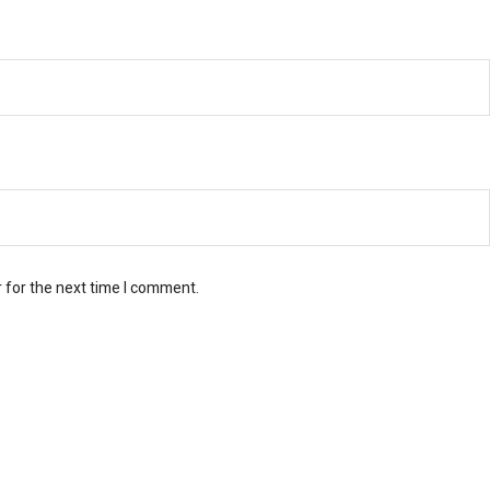
 for the next time I comment.