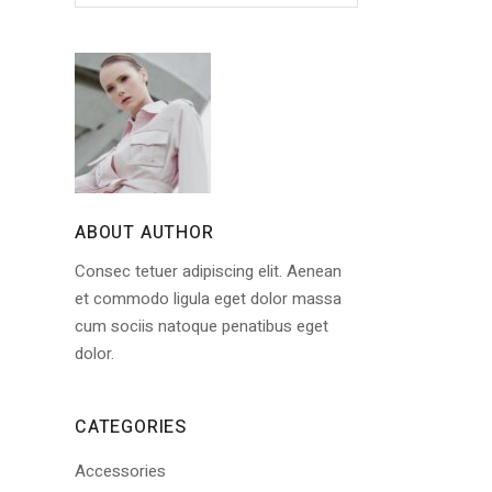
ABOUT AUTHOR
Consec tetuer adipiscing elit. Aenean
et commodo ligula eget dolor massa
cum sociis natoque penatibus eget
dolor.
CATEGORIES
Accessories