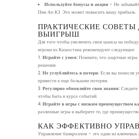
Используйте бонусы и акции
– Не забывайт
Пин Ап КЗ. Это может повысить вашу прибыль.
ПРАКТИЧЕСКИЕ СОВЕТЫ
ВЫИГРЫШ
Для того чтобы увеличить свои шансы на побед
игроки из Казахстана рекомендуют следующее:
Играйте с умом:
Помните, что азартные игры –
решения.
Не углубляйтесь в потери:
Если вы понесли у
привести к еще большим потерям.
Регулярно обновляйте свои знания:
Следите 
чтобы быть в курсе событий.
Играйте в игры с низким преимуществом ка
различные игры и выберите те, где преимуществ
КАК ЭФФЕКТИВНО УПРА
Управление банкроллом – это один из ключевых 