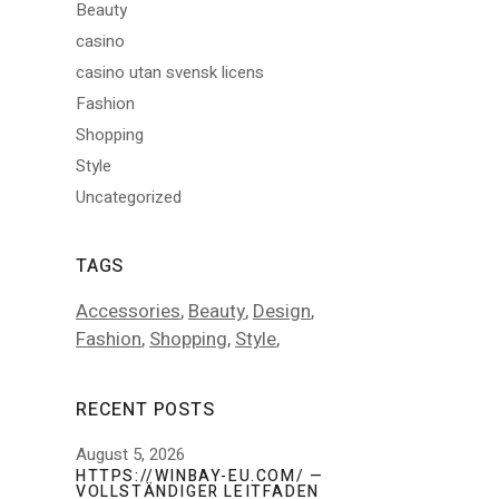
Beauty
casino
casino utan svensk licens
Fashion
Shopping
Style
Uncategorized
TAGS
Accessories
Beauty
Design
Fashion
Shopping
Style
RECENT POSTS
August 5, 2026
HTTPS://WINBAY-EU.COM/ —
VOLLSTÄNDIGER LEITFADEN