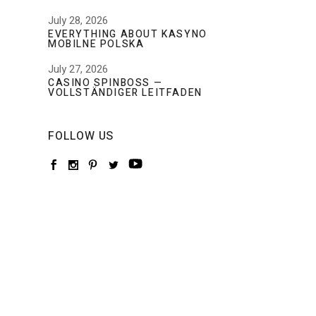
July 28, 2026
EVERYTHING ABOUT KASYNO
MOBILNE POLSKA
July 27, 2026
CASINO SPINBOSS —
VOLLSTÄNDIGER LEITFADEN
FOLLOW US