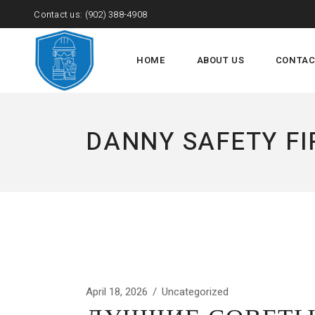
Skip
to
Contact us:
(902) 388-4908
the
content
HOME
ABOUT US
CONTAC
DANNY SAFETY FI
April 18, 2026
Uncategorized