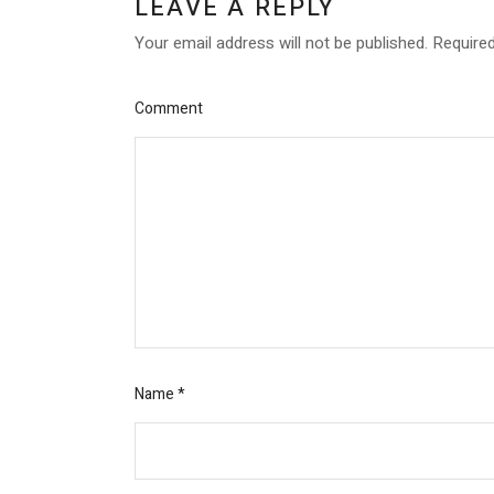
LEAVE A REPLY
Your email address will not be published.
Required
Comment
Name
*