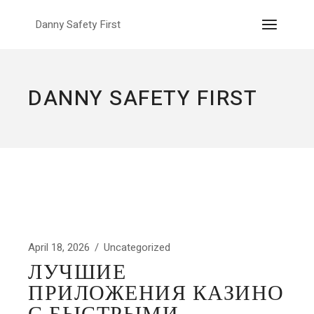
Skip
to
Danny Safety First
the
content
DANNY SAFETY FIRST
April 18, 2026
Uncategorized
ЛУЧШИЕ
ПРИЛОЖЕНИЯ КАЗИНО