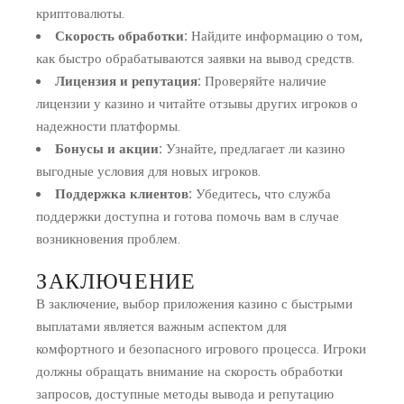
криптовалюты.
Скорость обработки:
Найдите информацию о том,
как быстро обрабатываются заявки на вывод средств.
Лицензия и репутация:
Проверяйте наличие
лицензии у казино и читайте отзывы других игроков о
надежности платформы.
Бонусы и акции:
Узнайте, предлагает ли казино
выгодные условия для новых игроков.
Поддержка клиентов:
Убедитесь, что служба
поддержки доступна и готова помочь вам в случае
возникновения проблем.
ЗАКЛЮЧЕНИЕ
В заключение, выбор приложения казино с быстрыми
выплатами является важным аспектом для
комфортного и безопасного игрового процесса. Игроки
должны обращать внимание на скорость обработки
запросов, доступные методы вывода и репутацию