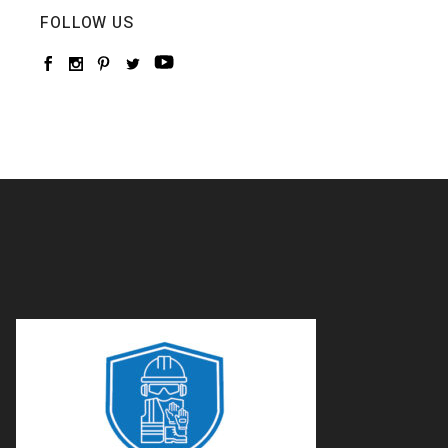
FOLLOW US