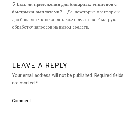
Есть ли приложения для бинарных опционов с
быстрыми выплатами?
– Да, некоторые платформы
для бинарных опционов также предлагают быструю
обработку запросов на вывод средств.
LEAVE A REPLY
Your email address will not be published.
Required fields
are marked
*
Comment