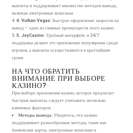
выплаты и поддерживает множество методов вывода,
включая электронные кошельки.
4. Vulkan Vegas:
Быстрое оформление запросов на
вывод – одно из главных преимуществ этого казино.
5. JoyCasino:
Удобный интерфейс и 24/7
поддержка делают это приложение популярным среди
игроков, а выплаты осуществляются в кратчайшие
сроки.
НА ЧТО ОБРАТИТЬ
ВНИМАНИЕ ПРИ ВЫБОРЕ
КАЗИНО?
При выборе приложения казино, которое предлагает
быстрые выплаты, следует учитывать несколько
ключевых факторов:
Методы вывода:
Убедитесь, что казино
поддерживает разнообразные методы, такие как
банковские карты, электронные кошельки и