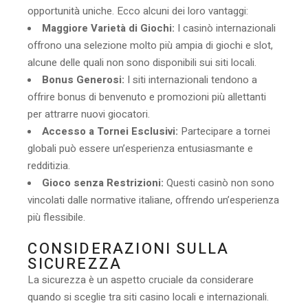
opportunità uniche. Ecco alcuni dei loro vantaggi:
Maggiore Varietà di Giochi:
I casinò internazionali
offrono una selezione molto più ampia di giochi e slot,
alcune delle quali non sono disponibili sui siti locali.
Bonus Generosi:
I siti internazionali tendono a
offrire bonus di benvenuto e promozioni più allettanti
per attrarre nuovi giocatori.
Accesso a Tornei Esclusivi:
Partecipare a tornei
globali può essere un’esperienza entusiasmante e
redditizia.
Gioco senza Restrizioni:
Questi casinò non sono
vincolati dalle normative italiane, offrendo un’esperienza
più flessibile.
CONSIDERAZIONI SULLA
SICUREZZA
La sicurezza è un aspetto cruciale da considerare
quando si sceglie tra siti casino locali e internazionali.