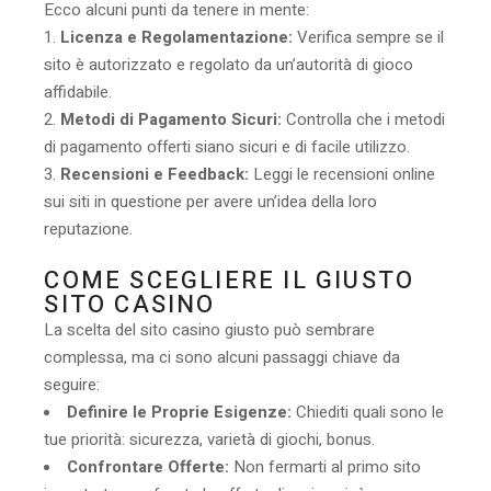
Ecco alcuni punti da tenere in mente:
Licenza e Regolamentazione:
Verifica sempre se il
sito è autorizzato e regolato da un’autorità di gioco
affidabile.
Metodi di Pagamento Sicuri:
Controlla che i metodi
di pagamento offerti siano sicuri e di facile utilizzo.
Recensioni e Feedback:
Leggi le recensioni online
sui siti in questione per avere un’idea della loro
reputazione.
COME SCEGLIERE IL GIUSTO
SITO CASINO
La scelta del sito casino giusto può sembrare
complessa, ma ci sono alcuni passaggi chiave da
seguire:
Definire le Proprie Esigenze:
Chiediti quali sono le
tue priorità: sicurezza, varietà di giochi, bonus.
Confrontare Offerte:
Non fermarti al primo sito