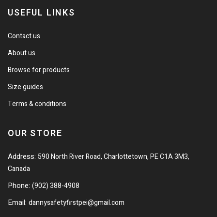
USEFUL LINKS
Contact us
About us
Browse for products
Size guides
Terms & conditions
OUR STORE
Address:
590 North River Road, Charlottetown, PE C1A 3M3,
Canada
Phone:
(902) 388-4908
Email:
dannysafetyfirstpei@gmail.com