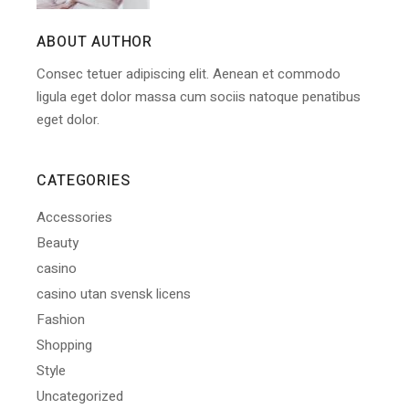
ABOUT AUTHOR
Consec tetuer adipiscing elit. Aenean et commodo
ligula eget dolor massa cum sociis natoque penatibus
eget dolor.
CATEGORIES
Accessories
Beauty
casino
casino utan svensk licens
Fashion
Shopping
Style
Uncategorized