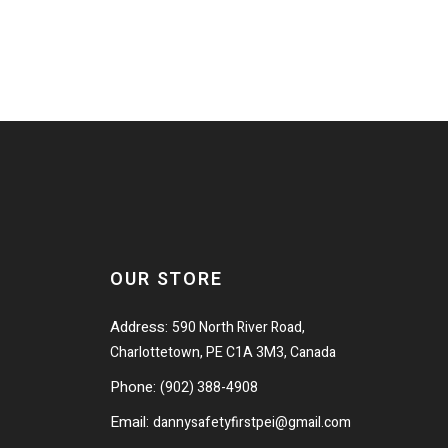
OUR STORE
Address:
590 North River Road,
Charlottetown, PE C1A 3M3, Canada
Phone:
(902) 388-4908
Email:
dannysafetyfirstpei@gmail.com