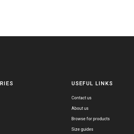
RIES
USEFUL LINKS
Contact us
About us
Browse for products
Size guides