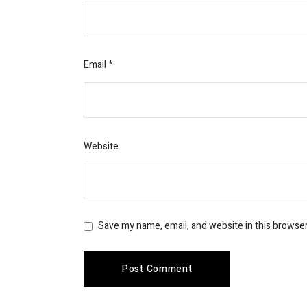
Email
*
Website
Save my name, email, and website in this browser
Post Comment