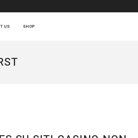
T US
SHOP
RST