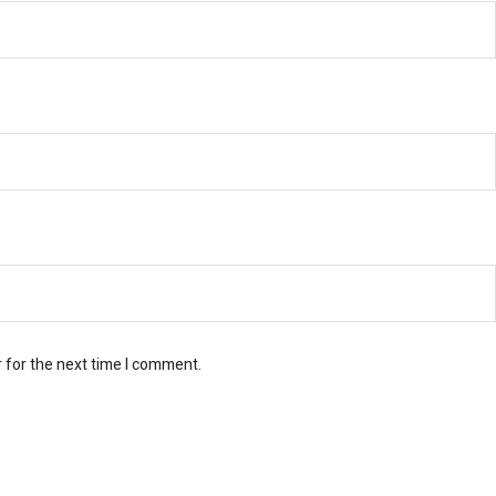
 for the next time I comment.