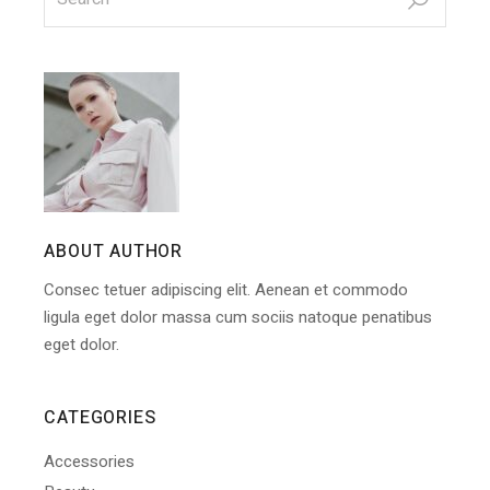
ABOUT AUTHOR
Consec tetuer adipiscing elit. Aenean et commodo
ligula eget dolor massa cum sociis natoque penatibus
eget dolor.
CATEGORIES
Accessories