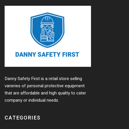
Danny Safety First is a retail store selling
varieries of personal protective equipment
that are affordable and high quality to cater
company or individual needs.
CATEGORIES