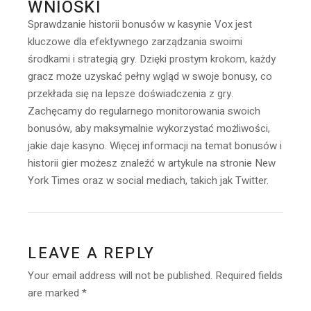
WNIOSKI
Sprawdzanie historii bonusów w kasynie Vox jest
kluczowe dla efektywnego zarządzania swoimi
środkami i strategią gry. Dzięki prostym krokom, każdy
gracz może uzyskać pełny wgląd w swoje bonusy, co
przekłada się na lepsze doświadczenia z gry.
Zachęcamy do regularnego monitorowania swoich
bonusów, aby maksymalnie wykorzystać możliwości,
jakie daje kasyno. Więcej informacji na temat bonusów i
historii gier możesz znaleźć w artykule na stronie
New
York Times
oraz w social mediach, takich jak
Twitter
.
LEAVE A REPLY
Your email address will not be published.
Required fields
are marked
*