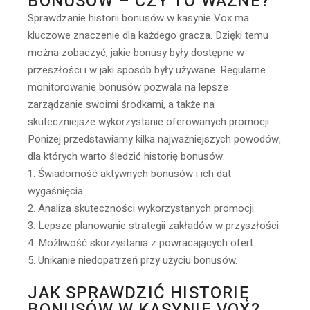
BONUSÓW – CZY TO WAŻNE?
Sprawdzanie historii bonusów w kasynie Vox ma
kluczowe znaczenie dla każdego gracza. Dzięki temu
można zobaczyć, jakie bonusy były dostępne w
przeszłości i w jaki sposób były używane. Regularne
monitorowanie bonusów pozwala na lepsze
zarządzanie swoimi środkami, a także na
skuteczniejsze wykorzystanie oferowanych promocji.
Poniżej przedstawiamy kilka najważniejszych powodów,
dla których warto śledzić historię bonusów:
Świadomość aktywnych bonusów i ich dat
wygaśnięcia.
Analiza skuteczności wykorzystanych promocji.
Lepsze planowanie strategii zakładów w przyszłości.
Możliwość skorzystania z powracających ofert.
Unikanie niedopatrzeń przy użyciu bonusów.
JAK SPRAWDZIĆ HISTORIĘ
BONUSÓW W KASYNIE VOX?