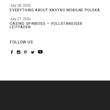
July 28, 2026
EVERYTHING ABOUT KASYNO MOBILNE POLSKA
July 27, 2026
CASINO SPINBOSS — VOLLSTÄNDIGER
LEITFADEN
FOLLOW US