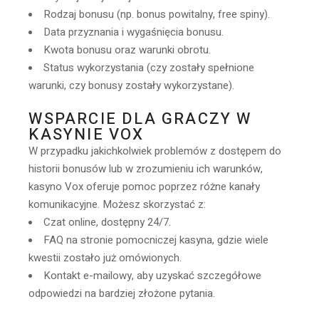
Rodzaj bonusu (np. bonus powitalny, free spiny).
Data przyznania i wygaśnięcia bonusu.
Kwota bonusu oraz warunki obrotu.
Status wykorzystania (czy zostały spełnione
warunki, czy bonusy zostały wykorzystane).
WSPARCIE DLA GRACZY W
KASYNIE VOX
W przypadku jakichkolwiek problemów z dostępem do
historii bonusów lub w zrozumieniu ich warunków,
kasyno Vox oferuje pomoc poprzez różne kanały
komunikacyjne. Możesz skorzystać z:
Czat online, dostępny 24/7.
FAQ na stronie pomocniczej kasyna, gdzie wiele
kwestii zostało już omówionych.
Kontakt e-mailowy, aby uzyskać szczegółowe
odpowiedzi na bardziej złożone pytania.