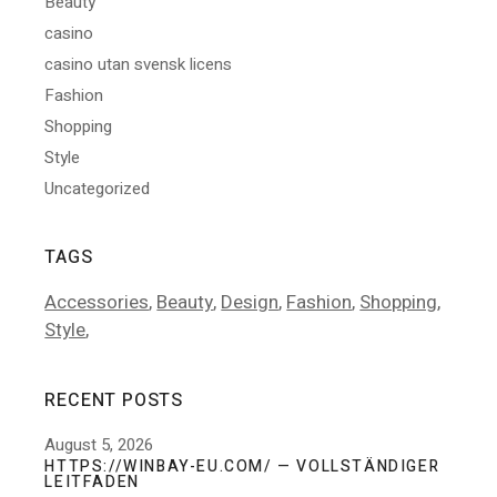
Beauty
casino
casino utan svensk licens
Fashion
Shopping
Style
Uncategorized
TAGS
Accessories
Beauty
Design
Fashion
Shopping
Style
RECENT POSTS
August 5, 2026
HTTPS://WINBAY-EU.COM/ — VOLLSTÄNDIGER
LEITFADEN