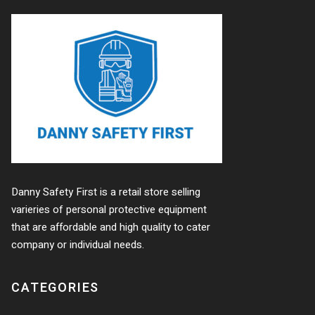
Danny Safety First is a retail store selling
varieries of personal protective equipment
that are affordable and high quality to cater
company or individual needs.
CATEGORIES