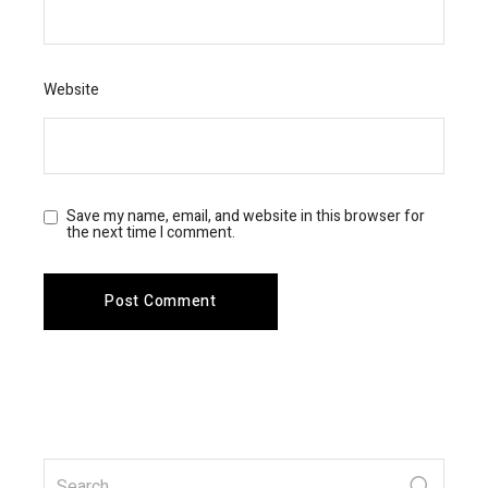
Website
Save my name, email, and website in this browser for
the next time I comment.
Post Comment
search
for: