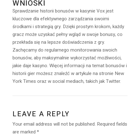
WNIOSKI
Sprawdzanie historii bonusów w kasynie Vox jest
kluczowe dla efektywnego zarządzania swoimi
środkami i strategią gry. Dzięki prostym krokom, każdy
gracz może uzyskać pełny wgląd w swoje bonusy, co
przekłada się na lepsze doświadczenia z gry.
Zachęcamy do regularnego monitorowania swoich
bonusów, aby maksymalnie wykorzystać możliwości,
jakie daje kasyno. Więcej informacji na temat bonusów i
historii gier możesz znaleźć w artykule na stronie
New
York Times
oraz w social mediach, takich jak
Twitter
.
LEAVE A REPLY
Your email address will not be published.
Required fields
are marked
*