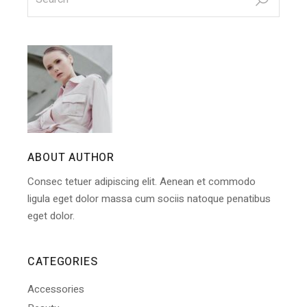
ABOUT AUTHOR
Consec tetuer adipiscing elit. Aenean et commodo
ligula eget dolor massa cum sociis natoque penatibus
eget dolor.
CATEGORIES
Accessories