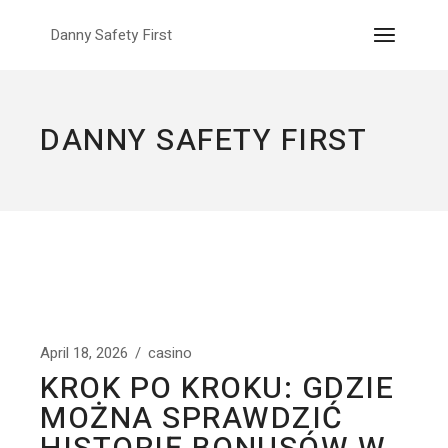
Skip
to
Danny Safety First
the
content
DANNY SAFETY FIRST
April 18, 2026
casino
KROK PO KROKU: GDZIE
MOŻNA SPRAWDZIĆ