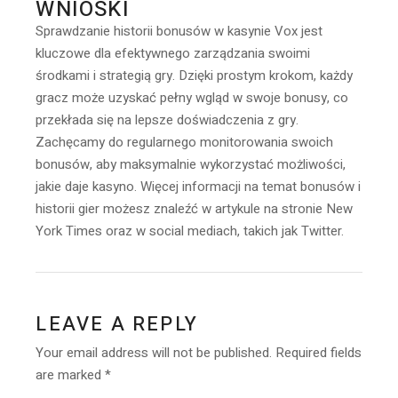
WNIOSKI
Sprawdzanie historii bonusów w kasynie Vox jest
kluczowe dla efektywnego zarządzania swoimi
środkami i strategią gry. Dzięki prostym krokom, każdy
gracz może uzyskać pełny wgląd w swoje bonusy, co
przekłada się na lepsze doświadczenia z gry.
Zachęcamy do regularnego monitorowania swoich
bonusów, aby maksymalnie wykorzystać możliwości,
jakie daje kasyno. Więcej informacji na temat bonusów i
historii gier możesz znaleźć w artykule na stronie
New
York Times
oraz w social mediach, takich jak
Twitter
.
LEAVE A REPLY
Your email address will not be published.
Required fields
are marked
*