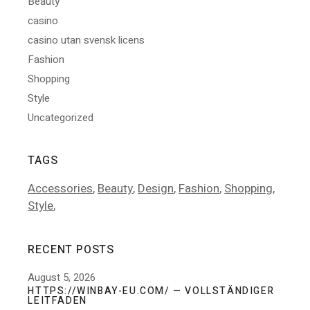
Beauty
casino
casino utan svensk licens
Fashion
Shopping
Style
Uncategorized
TAGS
Accessories
Beauty
Design
Fashion
Shopping
Style
RECENT POSTS
August 5, 2026
HTTPS://WINBAY-EU.COM/ — VOLLSTÄNDIGER
LEITFADEN