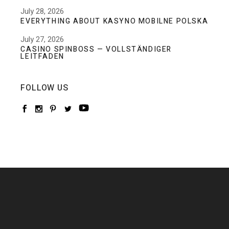
July 28, 2026
EVERYTHING ABOUT KASYNO MOBILNE POLSKA
July 27, 2026
CASINO SPINBOSS — VOLLSTÄNDIGER
LEITFADEN
FOLLOW US