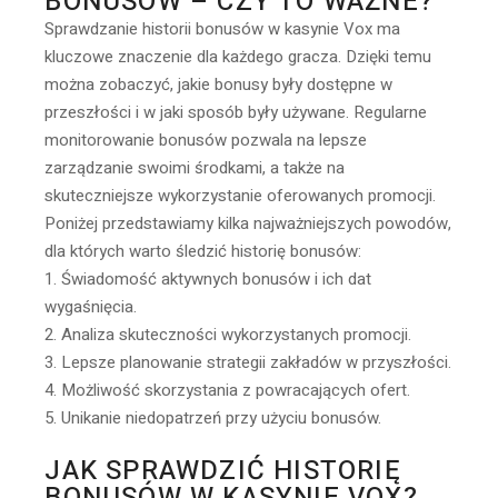
BONUSÓW – CZY TO WAŻNE?
Sprawdzanie historii bonusów w kasynie Vox ma
kluczowe znaczenie dla każdego gracza. Dzięki temu
można zobaczyć, jakie bonusy były dostępne w
przeszłości i w jaki sposób były używane. Regularne
monitorowanie bonusów pozwala na lepsze
zarządzanie swoimi środkami, a także na
skuteczniejsze wykorzystanie oferowanych promocji.
Poniżej przedstawiamy kilka najważniejszych powodów,
dla których warto śledzić historię bonusów:
Świadomość aktywnych bonusów i ich dat
wygaśnięcia.
Analiza skuteczności wykorzystanych promocji.
Lepsze planowanie strategii zakładów w przyszłości.
Możliwość skorzystania z powracających ofert.
Unikanie niedopatrzeń przy użyciu bonusów.
JAK SPRAWDZIĆ HISTORIĘ
BONUSÓW W KASYNIE VOX?