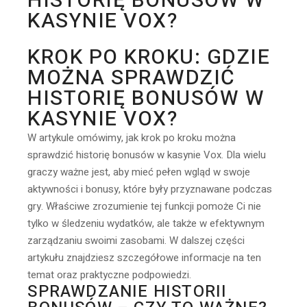
HISTORIĘ BONUSÓW W
KASYNIE VOX?
KROK PO KROKU: GDZIE
MOŻNA SPRAWDZIĆ
HISTORIĘ BONUSÓW W
KASYNIE VOX?
W artykule omówimy, jak krok po kroku można
sprawdzić historię bonusów w kasynie Vox. Dla wielu
graczy ważne jest, aby mieć pełen wgląd w swoje
aktywności i bonusy, które były przyznawane podczas
gry. Właściwe zrozumienie tej funkcji pomoże Ci nie
tylko w śledzeniu wydatków, ale także w efektywnym
zarządzaniu swoimi zasobami. W dalszej części
artykułu znajdziesz szczegółowe informacje na ten
temat oraz praktyczne podpowiedzi.
SPRAWDZANIE HISTORII