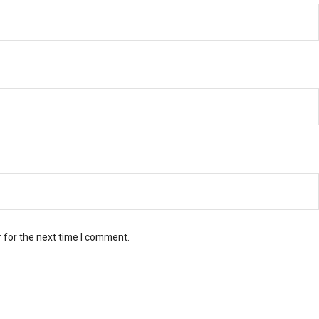
 for the next time I comment.