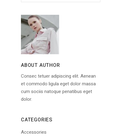
ABOUT AUTHOR
Consec tetuer adipiscing elit. Aenean
et commodo ligula eget dolor massa
cum sociis natoque penatibus eget
dolor.
CATEGORIES
Accessories