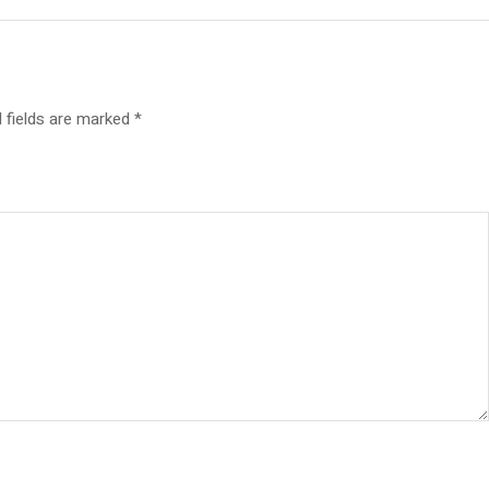
 fields are marked
*