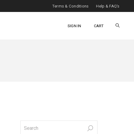
Terms & Conditions
Help & FAQ's
SIGN IN
CART
search
for: