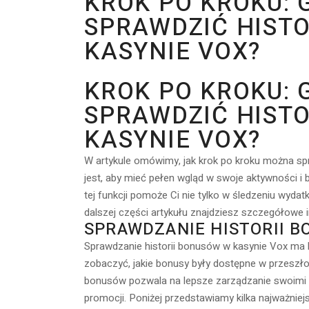
KROK PO KROKU: 
SPRAWDZIĆ HIST
KASYNIE VOX?
KROK PO KROKU: 
SPRAWDZIĆ HIST
KASYNIE VOX?
W artykule omówimy, jak krok po kroku można sp
jest, aby mieć pełen wgląd w swoje aktywności i
tej funkcji pomoże Ci nie tylko w śledzeniu wyd
dalszej części artykułu znajdziesz szczegółowe 
SPRAWDZANIE HISTORII B
Sprawdzanie historii bonusów w kasynie Vox ma 
zobaczyć, jakie bonusy były dostępne w przeszło
bonusów pozwala na lepsze zarządzanie swoimi 
promocji. Poniżej przedstawiamy kilka najważnie