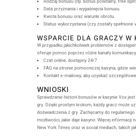
Rodzaj bonusu (np. bonus powitalny, free spiny
Data przyznania i wygaśnięcia bonusu.
Kwota bonusu oraz warunki obrotu.
Status wykorzystania (czy zostały spełnione 
WSPARCIE DLA GRACZY W 
W przypadku jakichkolwiek problemów z dostępem
oferuje pomoc poprzez różne kanały komunikacy
Czat online, dostępny 24/7.
FAQ na stronie pomocniczej kasyna, gdzie wie
Kontakt e-mailowy, aby uzyskać szczegółowe 
WNIOSKI
Sprawdzanie historii bonusów w kasynie Vox jest
gry. Dzięki prostym krokom, każdy gracz może uz
doświadczenia z gry. Zachęcamy do regularneg
możliwości, jakie daje kasyno. Więcej informacji 
New York Times
oraz w social mediach, takich j