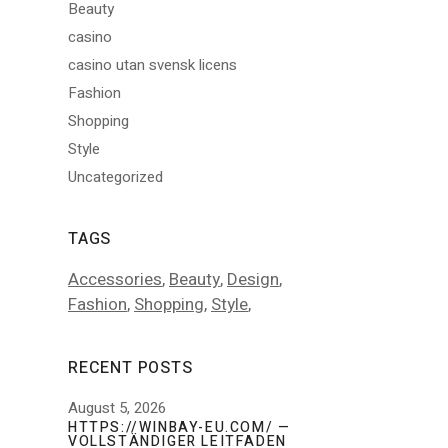
Beauty
casino
casino utan svensk licens
Fashion
Shopping
Style
Uncategorized
TAGS
Accessories
Beauty
Design
Fashion
Shopping
Style
RECENT POSTS
August 5, 2026
HTTPS://WINBAY-EU.COM/ —
VOLLSTÄNDIGER LEITFADEN