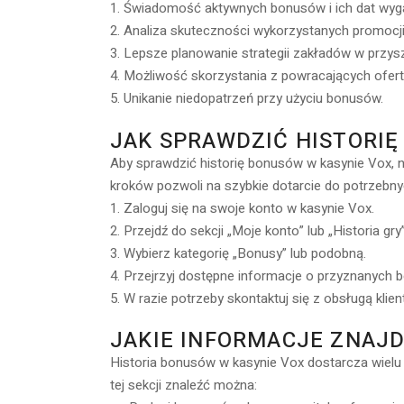
Świadomość aktywnych bonusów i ich dat wyga
Analiza skuteczności wykorzystanych promocji
Lepsze planowanie strategii zakładów w przysz
Możliwość skorzystania z powracających ofert
Unikanie niedopatrzeń przy użyciu bonusów.
JAK SPRAWDZIĆ HISTORIĘ
Aby sprawdzić historię bonusów w kasynie Vox, 
kroków pozwoli na szybkie dotarcie do potrzebnych
Zaloguj się na swoje konto w kasynie Vox.
Przejdź do sekcji „Moje konto” lub „Historia gry”
Wybierz kategorię „Bonusy” lub podobną.
Przejrzyj dostępne informacje o przyznanych bo
W razie potrzeby skontaktuj się z obsługą klie
JAKIE INFORMACJE ZNAJD
Historia bonusów w kasynie Vox dostarcza wielu 
tej sekcji znaleźć można: