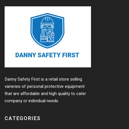
Danny Safety First is a retail store selling
varieries of personal protective equipment
that are affordable and high quality to cater
company or individual needs.
CATEGORIES