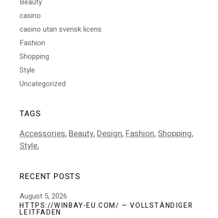
Beauty
casino
casino utan svensk licens
Fashion
Shopping
Style
Uncategorized
TAGS
Accessories
Beauty
Design
Fashion
Shopping
Style
RECENT POSTS
August 5, 2026
HTTPS://WINBAY-EU.COM/ — VOLLSTÄNDIGER
LEITFADEN