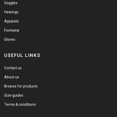
Goggles
Hearings
Apparels
Footwear
Gloves
USEFUL LINKS
Contact us
About us
Browse for products
Size guides
Terms & conditions