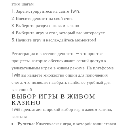
этим шагам:
Зарегистрируйтесь на сайте 1win.
Внесите депозит на свой счет.
Выберите раздел с живым казино.
Выберите игру и стол, который вас интересует.
Начните игру и наслаждайтесь моментом!
Регистрация и внесение депозита — это простые
процессы, которые обеспечивают легкий доступ к
увлекательным играм в живом режиме. На платформе
1win вы найдете множество опций для пополнения
счета, что позволяет выбрать наиболее удобный для
вас способ.
ВЫБОР ИГРЫ В ЖИВОМ
КАЗИНО
1win предлагает широкий выбор игр в живом казино,
включая:
Рулетка:
Классическая игра, в которой ваши ставки