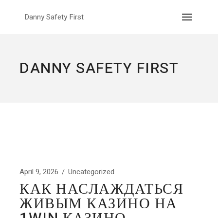
Skip
to
Danny Safety First
the
content
DANNY SAFETY FIRST
April 9, 2026
Uncategorized
КАК НАСЛАЖДАТЬСЯ
ЖИВЫМ КАЗИНО НА