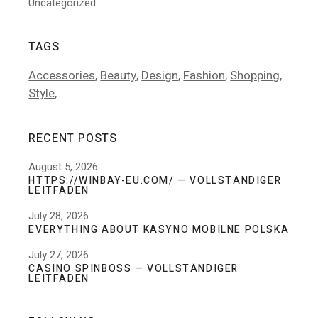
Uncategorized
TAGS
Accessories
Beauty
Design
Fashion
Shopping
Style
RECENT POSTS
August 5, 2026
HTTPS://WINBAY-EU.COM/ — VOLLSTÄNDIGER
LEITFADEN
July 28, 2026
EVERYTHING ABOUT KASYNO MOBILNE POLSKA
July 27, 2026
CASINO SPINBOSS — VOLLSTÄNDIGER
LEITFADEN