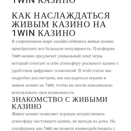
1WIN КАЗИНО
КАК НАСЛАЖДАТЬСЯ
ЖИВЫМ КАЗИНО НА
1WIN КАЗИНО
В современном мире онлайн-гейминга живые казино
приобретают все большую популярность. Платформа
1win казино предлагает уникальный опыт игры,
который сочетает в себе атмосферу реального казино с
удобством цифровых технологий. В этой статье мы
подробно рассмотрим, как насладиться играми в
живом казино на 1win, чтобы вы могли максимально
использовать свои возможности.
ЗНАКОМСТВО С ЖИВЫМИ
КАЗИНО
Живое казино позволяет игрокам почувствовать
атмосферу настоящего казино, не выходя из дома. На
платформах как 1win вы можете взаимодействовать с