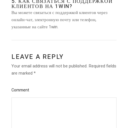
5. КАК СВЯЗАТЬСЯ С ПОДДЕРЖКОЙ
КЛИЕНТОВ НА 1WIN?
Вы можете связаться с поддержкой клиентов через
онлайн-чат, электронную почту или телефон,
указанные на сайте 1win.
LEAVE A REPLY
Your email address will not be published.
Required fields
are marked
*
Comment