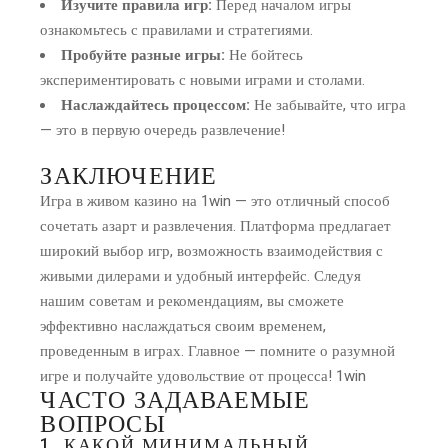
Изучите правила игр:
Перед началом игры
ознакомьтесь с правилами и стратегиями.
Пробуйте разные игры:
Не бойтесь
экспериментировать с новыми играми и столами.
Наслаждайтесь процессом:
Не забывайте, что игра
— это в первую очередь развлечение!
ЗАКЛЮЧЕНИЕ
Игра в живом казино на 1win — это отличный способ
сочетать азарт и развлечения. Платформа предлагает
широкий выбор игр, возможность взаимодействия с
живыми дилерами и удобный интерфейс. Следуя
нашим советам и рекомендациям, вы сможете
эффективно наслаждаться своим временем,
проведенным в играх. Главное — помните о разумной
игре и получайте удовольствие от процесса!
1win
ЧАСТО ЗАДАВАЕМЫЕ
ВОПРОСЫ
1. КАКОЙ МИНИМАЛЬНЫЙ